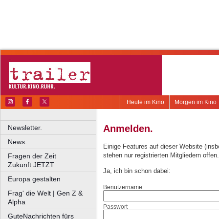
Heute im Kino
Morgen im Kino
Anmelden.
Newsletter.
News.
Einige Features auf dieser Website (ins
stehen nur registrierten Mitgliedern offen.
Fragen der Zeit
Zukunft JETZT
Ja, ich bin schon dabei:
Europa gestalten
Benutzername
Frag' die Welt | Gen Z &
Alpha
Passwort
GuteNachrichten fürs