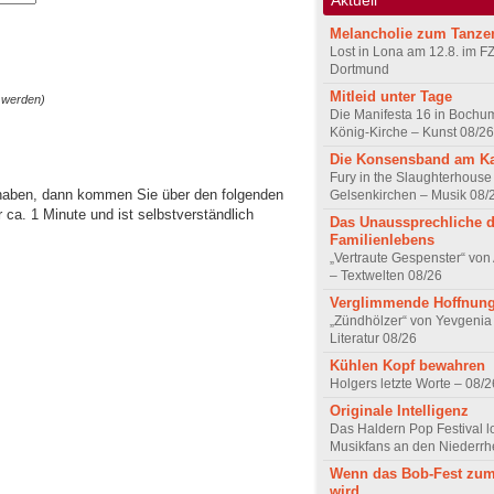
Melancholie zum Tanze
Lost in Lona am 12.8. im F
Dortmund
Mitleid unter Tage
 werden)
Die Manifesta 16 in Bochum
König-Kirche – Kunst 08/26
Die Konsensband am K
Fury in the Slaughterhouse 
 haben, dann kommen Sie über den folgenden
Gelsenkirchen – Musik 08/
ca. 1 Minute und ist selbstverständlich
Das Unaussprechliche 
Familienlebens
„Vertraute Gespenster“ vo
– Textwelten 08/26
Verglimmende Hoffnun
„Zündhölzer“ von Yevgenia
Literatur 08/26
Kühlen Kopf bewahren
Holgers letzte Worte – 08/2
Originale Intelligenz
Das Haldern Pop Festival l
Musikfans an den Niederrh
Wenn das Bob-Fest zum
wird