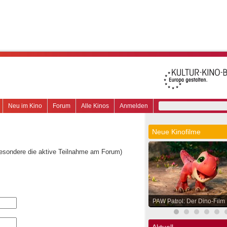
Neu im Kino
Forum
Alle Kinos
Anmelden
Neue Kinofilme
besondere die aktive Teilnahme am Forum)
PAW Patrol: Der Dino-Film
Aktuell