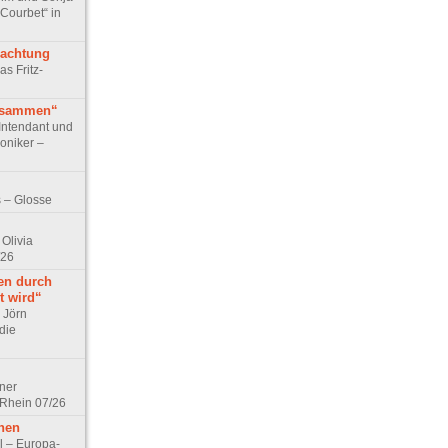
 Courbet“ in
rachtung
as Fritz-
usammen“
Intendant und
niker –
 – Glosse
Olivia
/26
en durch
t wird“
r Jörn
die
lner
 Rhein 07/26
hen
l – Europa-