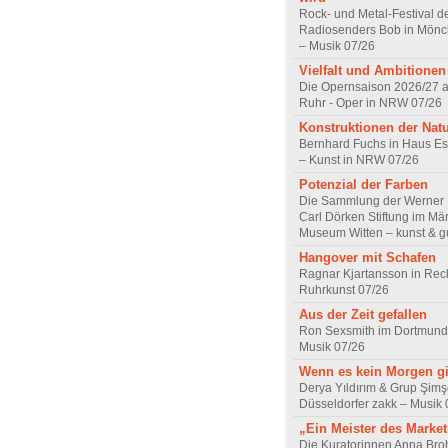
Rock- und Metal-Festival d
Radiosenders Bob in Mön
– Musik 07/26
Vielfalt und Ambitionen
Die Opernsaison 2026/27 
Ruhr - Oper in NRW 07/26
Konstruktionen der Nat
Bernhard Fuchs in Haus Est
– Kunst in NRW 07/26
Potenzial der Farben
Die Sammlung der Werner R
Carl Dörken Stiftung im Mä
Museum Witten – kunst & g
Hangover mit Schafen
Ragnar Kjartansson in Rec
Ruhrkunst 07/26
Aus der Zeit gefallen
Ron Sexsmith im Dortmund
Musik 07/26
Wenn es kein Morgen gi
Derya Yıldırım & Grup Şimş
Düsseldorfer zakk – Musik 
„Ein Meister des Marke
Die Kuratorinnen Anna Br