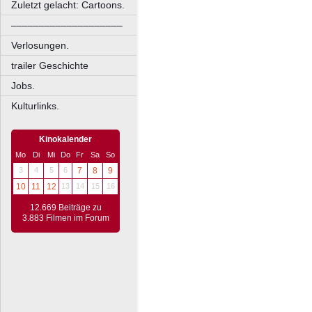
Zuletzt gelacht: Cartoons.
––––––––––––––––––––
Verlosungen.
trailer Geschichte
Jobs.
Kulturlinks.
Kinokalender
Mo
Di
Mi
Do
Fr
Sa
So
3
4
5
6
7
8
9
10
11
12
13
14
15
16
12.669 Beiträge zu
3.883 Filmen im Forum