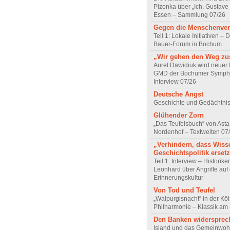
Pizonka über „Ich, Gustave
Essen – Sammlung 07/26
Gegen die Menschenve
Teil 1: Lokale Initiativen – D
Bauer-Forum in Bochum
„Wir gehen den Weg z
Aurel Dawidiuk wird neuer 
GMD der Bochumer Sympho
Interview 07/26
Deutsche Angst
Geschichte und Gedächtnis
Glühender Zorn
„Das Teufelsbuch“ von Asta 
Nordenhof – Textwelten 07
„Verhindern, dass Wiss
Geschichtspolitik ersetz
Teil 1: Interview – Historike
Leonhard über Angriffe auf 
Erinnerungskultur
Von Tod und Teufel
„Walpurgisnacht“ in der Kö
Philharmonie – Klassik am
Den Banken widersprec
Island und das Gemeinwoh