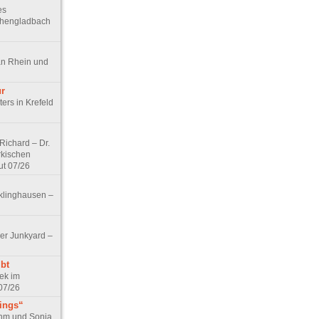
es
chengladbach
an Rhein und
ur
ers in Krefeld
ichard – Dr.
rkischen
ut 07/26
klinghausen –
er Junkyard –
bt
ek im
07/26
tings“
ohm und Sonja