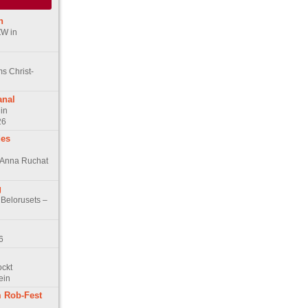
n
ZW in
s Christ-
anal
in
26
des
n Anna Ruchat
g
 Belorusets –
6
ockt
ein
 Rob-Fest