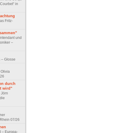
 Courbet“ in
rachtung
as Fritz-
usammen“
Intendant und
niker –
 – Glosse
Olivia
/26
en durch
t wird“
r Jörn
die
lner
 Rhein 07/26
hen
l – Europa-