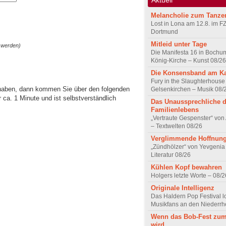
Melancholie zum Tanze
Lost in Lona am 12.8. im F
Dortmund
Mitleid unter Tage
 werden)
Die Manifesta 16 in Bochum
König-Kirche – Kunst 08/26
Die Konsensband am K
Fury in the Slaughterhouse 
 haben, dann kommen Sie über den folgenden
Gelsenkirchen – Musik 08/
ca. 1 Minute und ist selbstverständlich
Das Unaussprechliche 
Familienlebens
„Vertraute Gespenster“ vo
– Textwelten 08/26
Verglimmende Hoffnun
„Zündhölzer“ von Yevgenia
Literatur 08/26
Kühlen Kopf bewahren
Holgers letzte Worte – 08/2
Originale Intelligenz
Das Haldern Pop Festival l
Musikfans an den Niederrh
Wenn das Bob-Fest zum
wird