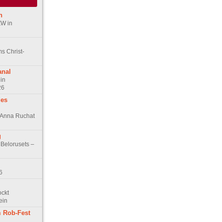
n
ZW in
s Christ-
anal
in
26
des
n Anna Ruchat
g
 Belorusets –
6
ockt
ein
 Rob-Fest