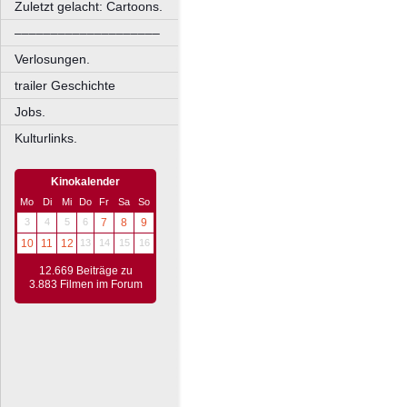
Zuletzt gelacht: Cartoons.
––––––––––––––––––––
Verlosungen.
trailer Geschichte
Jobs.
Kulturlinks.
Kinokalender
Mo
Di
Mi
Do
Fr
Sa
So
3
4
5
6
7
8
9
10
11
12
13
14
15
16
12.669 Beiträge zu
3.883 Filmen im Forum