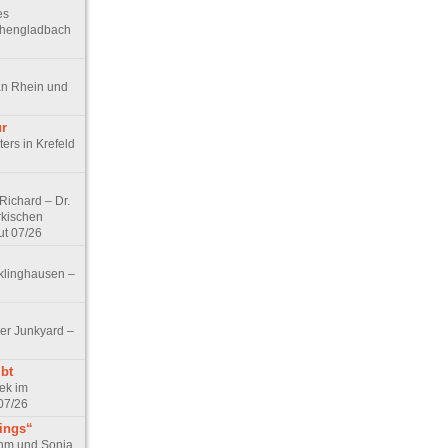
es
chengladbach
an Rhein und
ur
ers in Krefeld
ichard – Dr.
rkischen
ut 07/26
klinghausen –
er Junkyard –
bt
ek im
07/26
tings“
ohm und Sonja