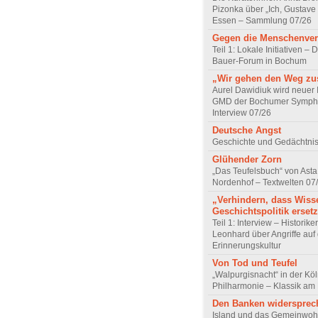
Pizonka über „Ich, Gustave
Essen – Sammlung 07/26
Gegen die Menschenve
Teil 1: Lokale Initiativen – D
Bauer-Forum in Bochum
„Wir gehen den Weg z
Aurel Dawidiuk wird neuer 
GMD der Bochumer Sympho
Interview 07/26
Deutsche Angst
Geschichte und Gedächtnis
Glühender Zorn
„Das Teufelsbuch“ von Asta 
Nordenhof – Textwelten 07
„Verhindern, dass Wiss
Geschichtspolitik ersetz
Teil 1: Interview – Historike
Leonhard über Angriffe auf 
Erinnerungskultur
Von Tod und Teufel
„Walpurgisnacht“ in der Kö
Philharmonie – Klassik am
Den Banken widersprec
Island und das Gemeinwoh