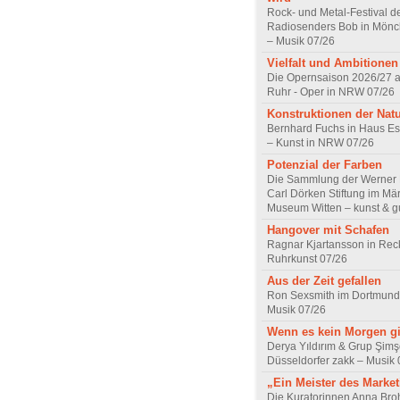
Rock- und Metal-Festival d
Radiosenders Bob in Mön
– Musik 07/26
Vielfalt und Ambitionen
Die Opernsaison 2026/27 
Ruhr - Oper in NRW 07/26
Konstruktionen der Nat
Bernhard Fuchs in Haus Est
– Kunst in NRW 07/26
Potenzial der Farben
Die Sammlung der Werner R
Carl Dörken Stiftung im Mä
Museum Witten – kunst & g
Hangover mit Schafen
Ragnar Kjartansson in Rec
Ruhrkunst 07/26
Aus der Zeit gefallen
Ron Sexsmith im Dortmund
Musik 07/26
Wenn es kein Morgen gi
Derya Yıldırım & Grup Şimş
Düsseldorfer zakk – Musik 
„Ein Meister des Marke
Die Kuratorinnen Anna Br