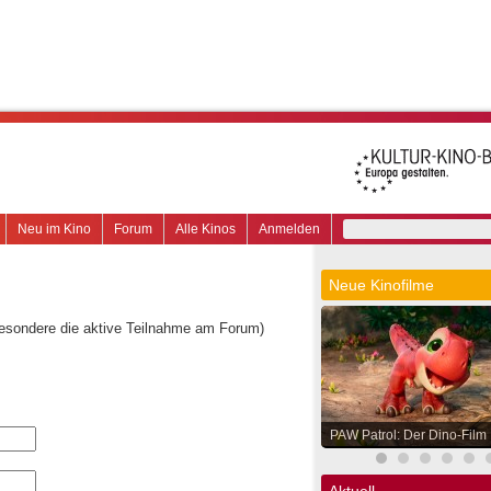
Neu im Kino
Forum
Alle Kinos
Anmelden
Neue Kinofilme
besondere die aktive Teilnahme am Forum)
PAW Patrol: Der Dino-Film
Aktuell