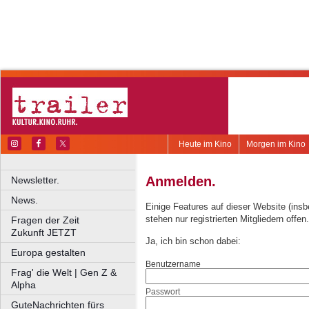
Heute im Kino
Morgen im Kino
Anmelden.
Newsletter.
News.
Einige Features auf dieser Website (ins
stehen nur registrierten Mitgliedern offen.
Fragen der Zeit
Zukunft JETZT
Ja, ich bin schon dabei:
Europa gestalten
Benutzername
Frag' die Welt | Gen Z &
Alpha
Passwort
GuteNachrichten fürs