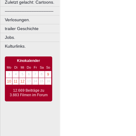
Zuletzt gelacht: Cartoons.
––––––––––––––––––––
Verlosungen.
trailer Geschichte
Jobs.
Kulturlinks.
Kinokalender
Mo
Di
Mi
Do
Fr
Sa
So
3
4
5
6
7
8
9
10
11
12
13
14
15
16
12.669 Beiträge zu
3.883 Filmen im Forum