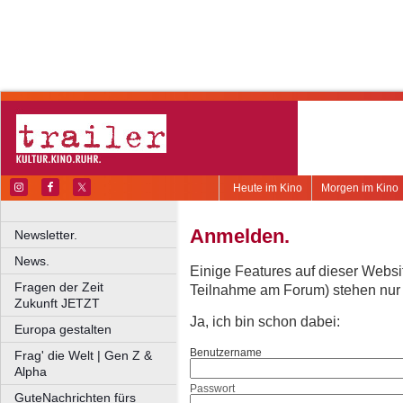
Heute im Kino
Morgen im Kino
Anmelden.
Newsletter.
News.
Einige Features auf dieser Websi
Fragen der Zeit
Teilnahme am Forum) stehen nur re
Zukunft JETZT
Ja, ich bin schon dabei:
Europa gestalten
Benutzername
Frag' die Welt | Gen Z &
Alpha
Passwort
GuteNachrichten fürs