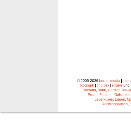
© 2005-2026
berndt media
|
impr
biograph
|
choices
|
engels
und
Bochum
,
Bonn
,
Castrop-Raux
Essen
,
Frechen
,
Gelsenkir
Leverkusen
,
Lünen
,
Mü
Recklinghausen
,