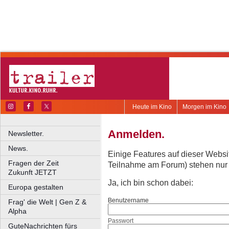
Heute im Kino
Morgen im Kino
Anmelden.
Newsletter.
News.
Einige Features auf dieser Websi
Fragen der Zeit
Teilnahme am Forum) stehen nur re
Zukunft JETZT
Ja, ich bin schon dabei:
Europa gestalten
Benutzername
Frag' die Welt | Gen Z &
Alpha
Passwort
GuteNachrichten fürs