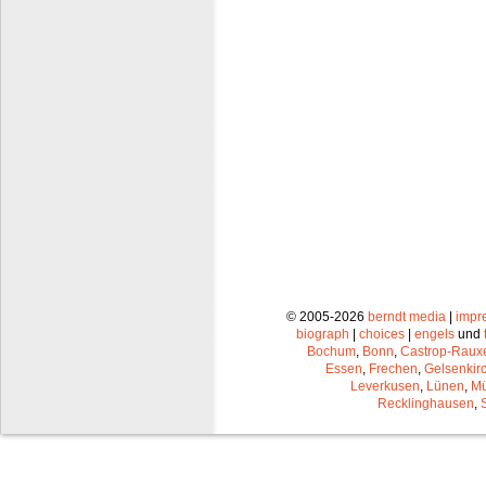
© 2005-2026
berndt media
|
impr
biograph
|
choices
|
engels
und
Bochum
,
Bonn
,
Castrop-Raux
Essen
,
Frechen
,
Gelsenkir
Leverkusen
,
Lünen
,
Mü
Recklinghausen
,