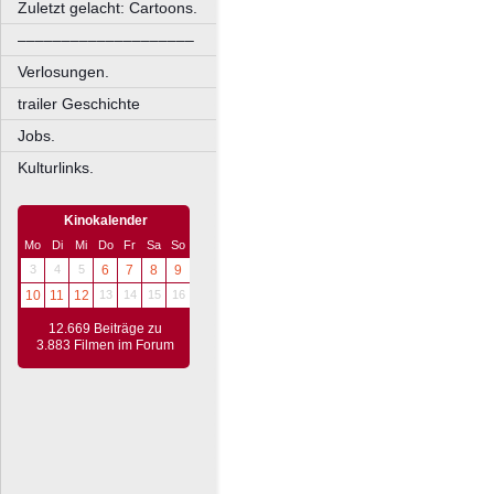
Zuletzt gelacht: Cartoons.
––––––––––––––––––––
Verlosungen.
trailer Geschichte
Jobs.
Kulturlinks.
Kinokalender
Mo
Di
Mi
Do
Fr
Sa
So
3
4
5
6
7
8
9
10
11
12
13
14
15
16
12.669 Beiträge zu
3.883 Filmen im Forum