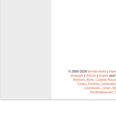
© 2005-2026
berndt media
|
impr
biograph
|
choices
|
engels
und
Bochum
,
Bonn
,
Castrop-Raux
Essen
,
Frechen
,
Gelsenkir
Leverkusen
,
Lünen
,
Mü
Recklinghausen
,