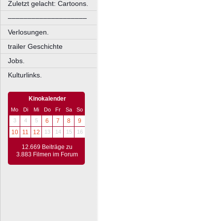
Zuletzt gelacht: Cartoons.
––––––––––––––––––––
Verlosungen.
trailer Geschichte
Jobs.
Kulturlinks.
Kinokalender
Mo
Di
Mi
Do
Fr
Sa
So
3
4
5
6
7
8
9
10
11
12
13
14
15
16
12.669 Beiträge zu
3.883 Filmen im Forum