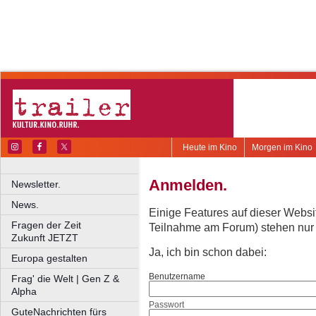
Heute im Kino
Morgen im Kino
Anmelden.
Newsletter.
News.
Einige Features auf dieser Websi
Fragen der Zeit
Teilnahme am Forum) stehen nur re
Zukunft JETZT
Ja, ich bin schon dabei:
Europa gestalten
Benutzername
Frag' die Welt | Gen Z &
Alpha
Passwort
GuteNachrichten fürs