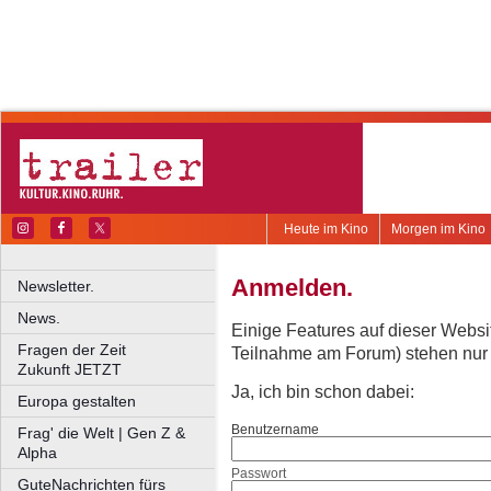
Heute im Kino
Morgen im Kino
Anmelden.
Newsletter.
News.
Einige Features auf dieser Websi
Fragen der Zeit
Teilnahme am Forum) stehen nur re
Zukunft JETZT
Ja, ich bin schon dabei:
Europa gestalten
Benutzername
Frag' die Welt | Gen Z &
Alpha
Passwort
GuteNachrichten fürs