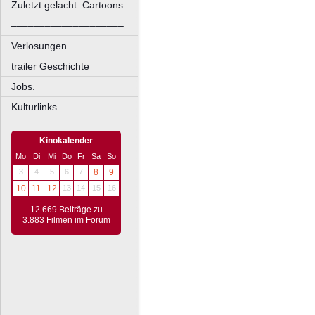
Zuletzt gelacht: Cartoons.
––––––––––––––––––––
Verlosungen.
trailer Geschichte
Jobs.
Kulturlinks.
Kinokalender
Mo
Di
Mi
Do
Fr
Sa
So
3
4
5
6
7
8
9
10
11
12
13
14
15
16
12.669 Beiträge zu
3.883 Filmen im Forum