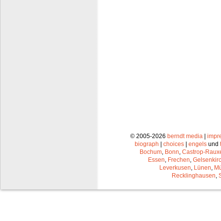
© 2005-2026
berndt media
|
impr
biograph
|
choices
|
engels
und
Bochum
,
Bonn
,
Castrop-Raux
Essen
,
Frechen
,
Gelsenkir
Leverkusen
,
Lünen
,
Mü
Recklinghausen
,