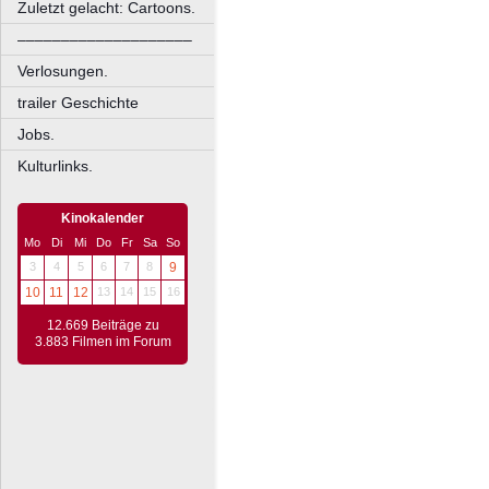
Zuletzt gelacht: Cartoons.
––––––––––––––––––––
Verlosungen.
trailer Geschichte
Jobs.
Kulturlinks.
Kinokalender
Mo
Di
Mi
Do
Fr
Sa
So
3
4
5
6
7
8
9
10
11
12
13
14
15
16
12.669 Beiträge zu
3.883 Filmen im Forum