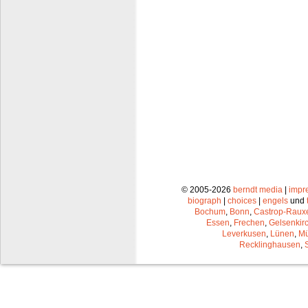
© 2005-2026
berndt media
|
impr
biograph
|
choices
|
engels
und
Bochum
,
Bonn
,
Castrop-Raux
Essen
,
Frechen
,
Gelsenkir
Leverkusen
,
Lünen
,
Mü
Recklinghausen
,