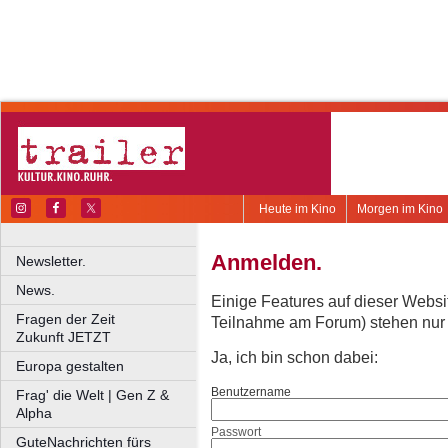
Heute im Kino
Morgen im Kino
Anmelden.
Newsletter.
News.
Einige Features auf dieser Websi
Fragen der Zeit
Teilnahme am Forum) stehen nur re
Zukunft JETZT
Ja, ich bin schon dabei:
Europa gestalten
Benutzername
Frag' die Welt | Gen Z &
Alpha
Passwort
GuteNachrichten fürs