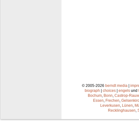
© 2005-2026
berndt media
|
impr
biograph
|
choices
|
engels
und
Bochum
,
Bonn
,
Castrop-Raux
Essen
,
Frechen
,
Gelsenkir
Leverkusen
,
Lünen
,
Mü
Recklinghausen
,