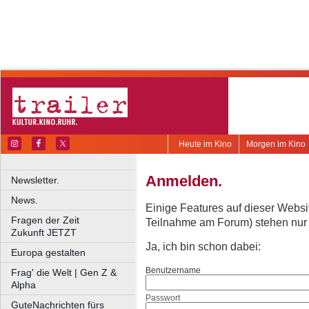
Heute im Kino
Morgen im Kino
Anmelden.
Newsletter.
News.
Einige Features auf dieser Websi
Fragen der Zeit
Teilnahme am Forum) stehen nur re
Zukunft JETZT
Ja, ich bin schon dabei:
Europa gestalten
Benutzername
Frag' die Welt | Gen Z &
Alpha
Passwort
GuteNachrichten fürs