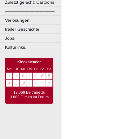
Zuletzt gelacht: Cartoons.
––––––––––––––––––––
Verlosungen.
trailer Geschichte
Jobs.
Kulturlinks.
Kinokalender
Mo
Di
Mi
Do
Fr
Sa
So
3
4
5
6
7
8
9
10
11
12
13
14
15
16
12.669 Beiträge zu
3.883 Filmen im Forum