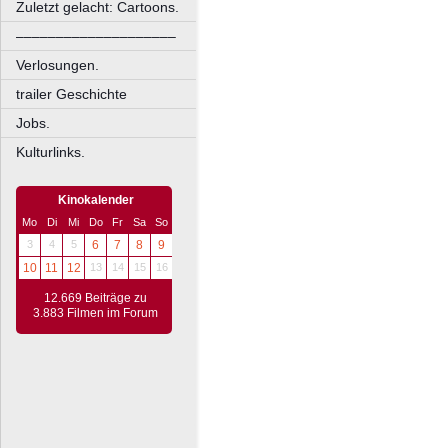
Zuletzt gelacht: Cartoons.
––––––––––––––––––––
Verlosungen.
trailer Geschichte
Jobs.
Kulturlinks.
Kinokalender
Mo
Di
Mi
Do
Fr
Sa
So
3
4
5
6
7
8
9
10
11
12
13
14
15
16
12.669 Beiträge zu
3.883 Filmen im Forum