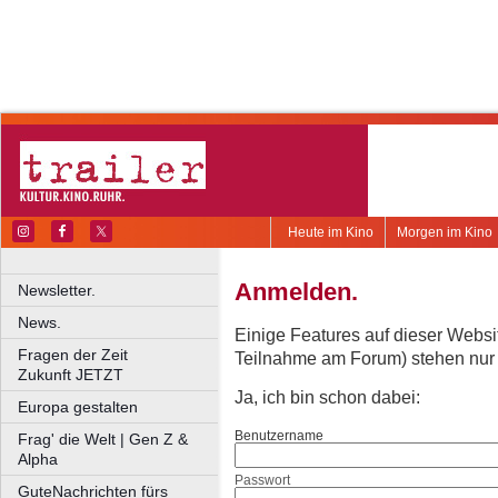
Heute im Kino
Morgen im Kino
Anmelden.
Newsletter.
News.
Einige Features auf dieser Websi
Fragen der Zeit
Teilnahme am Forum) stehen nur re
Zukunft JETZT
Ja, ich bin schon dabei:
Europa gestalten
Benutzername
Frag' die Welt | Gen Z &
Alpha
Passwort
GuteNachrichten fürs