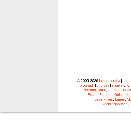
© 2005-2026
berndt media
|
impr
biograph
|
choices
|
engels
und
Bochum
,
Bonn
,
Castrop-Raux
Essen
,
Frechen
,
Gelsenkir
Leverkusen
,
Lünen
,
Mü
Recklinghausen
,