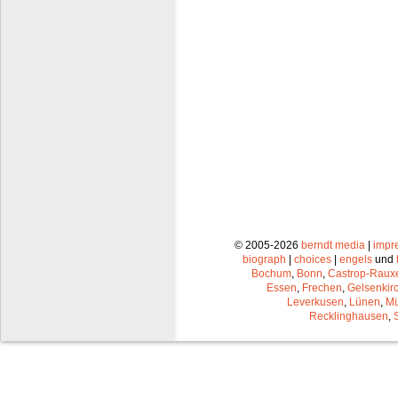
© 2005-2026
berndt media
|
impr
biograph
|
choices
|
engels
und
Bochum
,
Bonn
,
Castrop-Raux
Essen
,
Frechen
,
Gelsenkir
Leverkusen
,
Lünen
,
Mü
Recklinghausen
,