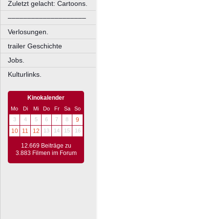
Zuletzt gelacht: Cartoons.
––––––––––––––––––––
Verlosungen.
trailer Geschichte
Jobs.
Kulturlinks.
Kinokalender
Mo
Di
Mi
Do
Fr
Sa
So
3
4
5
6
7
8
9
10
11
12
13
14
15
16
12.669 Beiträge zu
3.883 Filmen im Forum