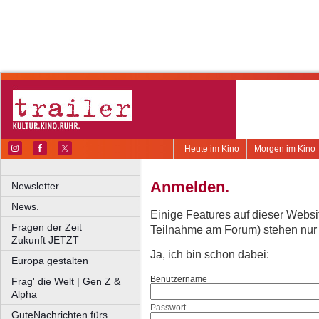
Heute im Kino
Morgen im Kino
Anmelden.
Newsletter.
News.
Einige Features auf dieser Websi
Fragen der Zeit
Teilnahme am Forum) stehen nur re
Zukunft JETZT
Ja, ich bin schon dabei:
Europa gestalten
Benutzername
Frag' die Welt | Gen Z &
Alpha
Passwort
GuteNachrichten fürs