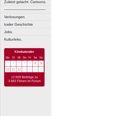
Zuletzt gelacht: Cartoons.
––––––––––––––––––––
Verlosungen.
trailer Geschichte
Jobs.
Kulturlinks.
Kinokalender
Mo
Di
Mi
Do
Fr
Sa
So
3
4
5
6
7
8
9
10
11
12
13
14
15
16
12.669 Beiträge zu
3.883 Filmen im Forum