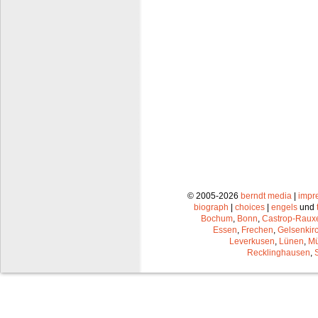
© 2005-2026
berndt media
|
impr
biograph
|
choices
|
engels
und
Bochum
,
Bonn
,
Castrop-Raux
Essen
,
Frechen
,
Gelsenkir
Leverkusen
,
Lünen
,
Mü
Recklinghausen
,