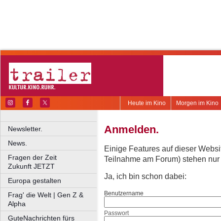
Heute im Kino
Morgen im Kino
Anmelden.
Newsletter.
News.
Einige Features auf dieser Websi
Fragen der Zeit
Teilnahme am Forum) stehen nur re
Zukunft JETZT
Ja, ich bin schon dabei:
Europa gestalten
Benutzername
Frag' die Welt | Gen Z &
Alpha
Passwort
GuteNachrichten fürs