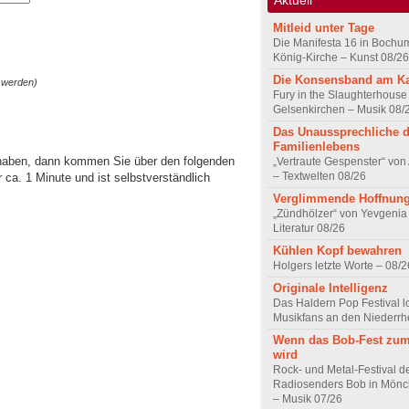
Mitleid unter Tage
Die Manifesta 16 in Bochum
König-Kirche – Kunst 08/26
Die Konsensband am K
 werden)
Fury in the Slaughterhouse 
Gelsenkirchen – Musik 08/
Das Unaussprechliche 
Familienlebens
 haben, dann kommen Sie über den folgenden
„Vertraute Gespenster“ vo
– Textwelten 08/26
ca. 1 Minute und ist selbstverständlich
Verglimmende Hoffnun
„Zündhölzer“ von Yevgenia
Literatur 08/26
Kühlen Kopf bewahren
Holgers letzte Worte – 08/2
Originale Intelligenz
Das Haldern Pop Festival l
Musikfans an den Niederrh
Wenn das Bob-Fest zum
wird
Rock- und Metal-Festival d
Radiosenders Bob in Mön
– Musik 07/26