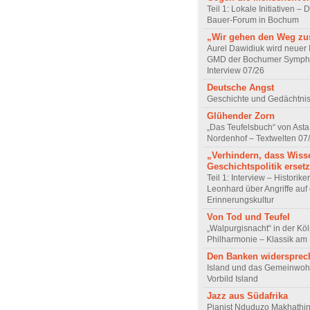
Teil 1: Lokale Initiativen – D
Bauer-Forum in Bochum
„Wir gehen den Weg z
Aurel Dawidiuk wird neuer 
GMD der Bochumer Sympho
Interview 07/26
Deutsche Angst
Geschichte und Gedächtnis
Glühender Zorn
„Das Teufelsbuch“ von Asta 
Nordenhof – Textwelten 07
„Verhindern, dass Wiss
Geschichtspolitik ersetz
Teil 1: Interview – Historike
Leonhard über Angriffe auf 
Erinnerungskultur
Von Tod und Teufel
„Walpurgisnacht“ in der Kö
Philharmonie – Klassik am
Den Banken widersprec
Island und das Gemeinwoh
Vorbild Island
Jazz aus Südafrika
Pianist Nduduzo Makhathini