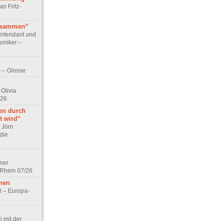
as Fritz-
usammen“
Intendant und
niker –
 – Glosse
Olivia
/26
en durch
t wird“
r Jörn
die
lner
 Rhein 07/26
hen
l – Europa-
 mit der