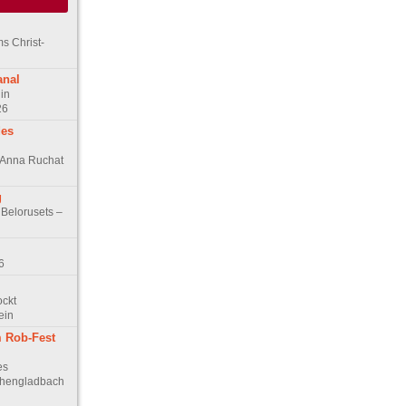
s Christ-
anal
in
26
des
n Anna Ruchat
g
 Belorusets –
6
ockt
ein
 Rob-Fest
es
chengladbach