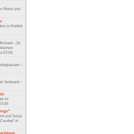
an Rhein und
ur
ers in Krefeld
ichard – Dr.
rkischen
ut 07/26
klinghausen –
er Junkyard –
bt
ek im
07/26
tings“
ohm und Sonja
 Courbet“ in
rachtung