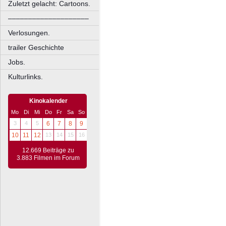
Zuletzt gelacht: Cartoons.
––––––––––––––––––––
Verlosungen.
trailer Geschichte
Jobs.
Kulturlinks.
Kinokalender
Mo
Di
Mi
Do
Fr
Sa
So
3
4
5
6
7
8
9
10
11
12
13
14
15
16
12.669 Beiträge zu
3.883 Filmen im Forum