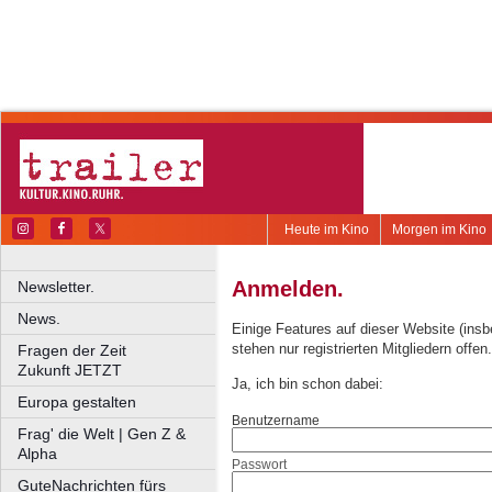
Heute im Kino
Morgen im Kino
Anmelden.
Newsletter.
News.
Einige Features auf dieser Website (ins
stehen nur registrierten Mitgliedern offen.
Fragen der Zeit
Zukunft JETZT
Ja, ich bin schon dabei:
Europa gestalten
Benutzername
Frag' die Welt | Gen Z &
Alpha
Passwort
GuteNachrichten fürs