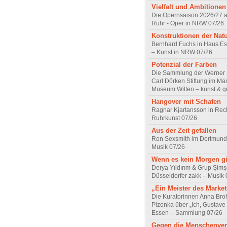
Vielfalt und Ambitionen
Die Opernsaison 2026/27 
Ruhr - Oper in NRW 07/26
Konstruktionen der Nat
Bernhard Fuchs in Haus Est
– Kunst in NRW 07/26
Potenzial der Farben
Die Sammlung der Werner R
Carl Dörken Stiftung im Mä
Museum Witten – kunst & g
Hangover mit Schafen
Ragnar Kjartansson in Rec
Ruhrkunst 07/26
Aus der Zeit gefallen
Ron Sexsmith im Dortmund
Musik 07/26
Wenn es kein Morgen gi
Derya Yıldırım & Grup Şimş
Düsseldorfer zakk – Musik 
„Ein Meister des Marke
Die Kuratorinnen Anna Br
Pizonka über „Ich, Gustave
Essen – Sammlung 07/26
Gegen die Menschenve