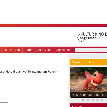
Neu im Kino
Forum
Alle Kinos
Anmelden
Neue Kinofilme
besondere die aktive Teilnahme am Forum)
PAW Patrol: Der Dino-Film
Aktuell