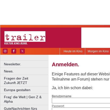
Heute im Kino
Morgen im Kino
Anmelden.
Newsletter.
News.
Einige Features auf dieser Websi
Fragen der Zeit
Teilnahme am Forum) stehen nur re
Zukunft JETZT
Ja, ich bin schon dabei:
Europa gestalten
Benutzername
Frag' die Welt | Gen Z &
Alpha
Passwort
GuteNachrichten fürs