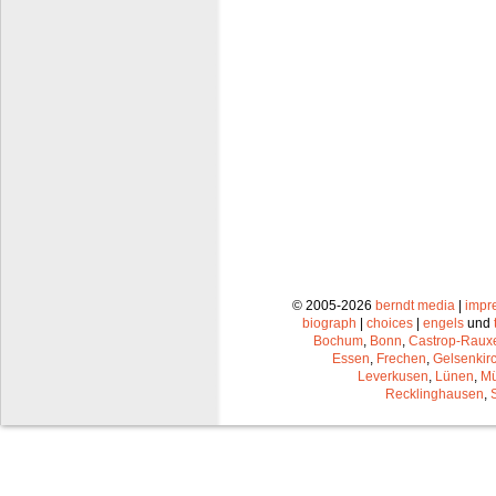
© 2005-2026
berndt media
|
impr
biograph
|
choices
|
engels
und
Bochum
,
Bonn
,
Castrop-Raux
Essen
,
Frechen
,
Gelsenkir
Leverkusen
,
Lünen
,
Mü
Recklinghausen
,