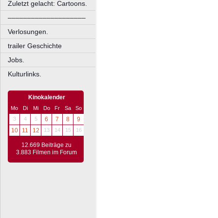
Zuletzt gelacht: Cartoons.
––––––––––––––––––––
Verlosungen.
trailer Geschichte
Jobs.
Kulturlinks.
Kinokalender
Mo
Di
Mi
Do
Fr
Sa
So
3
4
5
6
7
8
9
10
11
12
13
14
15
16
12.669 Beiträge zu
3.883 Filmen im Forum