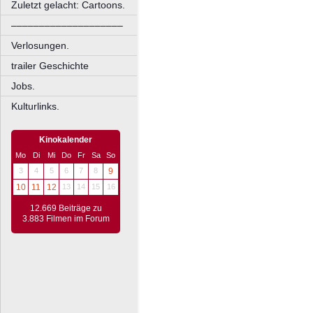
Zuletzt gelacht: Cartoons.
––––––––––––––––––––
Verlosungen.
trailer Geschichte
Jobs.
Kulturlinks.
Kinokalender
Mo
Di
Mi
Do
Fr
Sa
So
3
4
5
6
7
8
9
10
11
12
13
14
15
16
12.669 Beiträge zu
3.883 Filmen im Forum