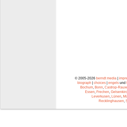
© 2005-2026
berndt media
|
impr
biograph
|
choices
|
engels
und
Bochum
,
Bonn
,
Castrop-Raux
Essen
,
Frechen
,
Gelsenkir
Leverkusen
,
Lünen
,
Mü
Recklinghausen
,