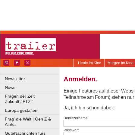
Heute im Kino
Morgen im Kino
Anmelden.
Newsletter.
News.
Einige Features auf dieser Websi
Fragen der Zeit
Teilnahme am Forum) stehen nur re
Zukunft JETZT
Ja, ich bin schon dabei:
Europa gestalten
Benutzername
Frag' die Welt | Gen Z &
Alpha
Passwort
GuteNachrichten fürs