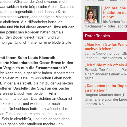
de, deren Väter auf der Zeche waren, mehr
 war wirklich harte körperliche Arbeit. Das sind
„Ich brauche 
staub hineingeschüttet und dann zu Koks
Institution d
schlossen werden, das erledigten Maschinen,
nicht“
Iris Berben übe
 abdichten. Als Hilfsarbeiter hatte ich
Nachname“ – Roter Teppic
uhe und bin bei dieser enormen Hitze mit den
ner polnischen Kollegen hatten damals
Roter Teppich.
 auf den Boden gelegt haben, und zur
n gar. Und ich hatte nur eine blöde Stulle
„Man kann Stellas Wand
nachvollziehen“
Jannis Niewöhner über „Ste
mit Ihrem Sohn Louis Klamroth
Leben.“ – Roter Teppich 02
tierte Kinderdarsteller Oscar Brose in den
„Ich fühle mich oft als 
im Vergleich nun die Zusammenarbeit?
Exklusiv: Teo Yoo über „Pas
hn kann man ja gar nicht haben. Andererseits
einem anderen Leben“ – Ro
m spielen musste, im wirklichen Leben noch
08/23
, in der alles spielt, bis hin zu den Aspekten
„Das Leben ist im Doppe
 offenen Darsteller, der Spaß an der Sache
zu meistern“
s erinnert, auch weil beide im Film
Burghart Klaußner über „Di
ls nun mal so aus. Das Schöne an Oscar ist,
Unschärferelation der Lieb
 konzentriert und wollte immer noch
Teppich 07/23
 schon Drehschluss hatte. Ich wünsche ihm
n Film zunächst einmal als ein tolles
e Schule abschließt, und sich danach dann
chule gehen oder studieren möchte. Ich