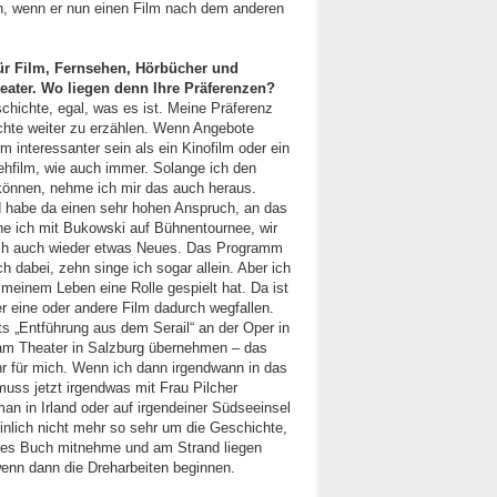
en, wenn er nun einen Film nach dem anderen
für Film, Fernsehen, Hörbücher und
ater. Wo liegen denn Ihre Präferenzen?
hichte, egal, was es ist. Meine Präferenz
hichte weiter zu erzählen. Wenn Angebote
m interessanter sein als ein Kinofilm oder ein
ehfilm, wie auch immer. Solange ich den
können, nehme ich mir das auch heraus.
d habe da einen sehr hohen Anspruch, an das
e ich mit Bukowski auf Bühnentournee, wir
mich auch wieder etwas Neues. Das Programm
h dabei, zehn singe ich sogar allein. Aber ich
 meinem Leben eine Rolle gespielt hat. Da ist
der eine oder andere Film dadurch wegfallen.
 „Entführung aus dem Serail“ an der Oper in
am Theater in Salzburg übernehmen – das
hr für mich. Wenn ich dann irgendwann in das
muss jetzt irgendwas mit Frau Pilcher
n in Irland oder auf irgendeiner Südseeinsel
nlich nicht mehr so sehr um die Geschichte,
utes Buch mitnehme und am Strand liegen
wenn dann die Dreharbeiten beginnen.