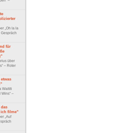
iden“ –
te
lizierter
er „Oh la la
– Gespräch
nd für
oße
g“
rius über
s“ – Roter
 etwas
s“
 Waititi
l Wins“ –
 das
ich filme“
er „Auf
spräch