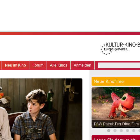
Neu im Kino
Forum
Alle Kinos
Anmelden
Neue Kinofilme
PAW Patrol: Der Dino-Film
Lesen Sie dazu auch: