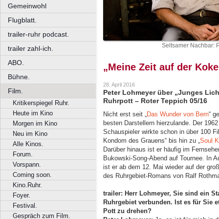
Gemeinwohl
Flugblatt.
trailer-ruhr podcast.
Seltsamer Nachbar: P
trailer zahl-ich.
ABO.
„Meine Zeit auf der Koke
Bühne.
28. April 2016
Film.
Peter Lohmeyer über „Junges Lich
Ruhrpott – Roter Teppich 05/16
Kritikerspiegel Ruhr.
Heute im Kino
Nicht erst seit „
Das Wunder von Bern
“ g
besten Darstellern hierzulande. Der 196
Morgen im Kino
Schauspieler wirkte schon in über 100 F
Neu im Kino
Kondom des Grauens“ bis hin zu „
Soul K
Alle Kinos.
Darüber hinaus ist er häufig im Fernseh
Forum.
Bukowski-Song-Abend auf Tournee. In A
Vorspann.
ist er ab dem 12. Mai wieder auf der gro
Coming soon.
des Ruhrgebiet-Romans von Ralf Rothm
Kino.Ruhr.
trailer: Herr Lohmeyer, Sie sind ein 
Foyer.
Ruhrgebiet verbunden. Ist es für Sie 
Festival.
Pott zu drehen?
Gespräch zum Film.