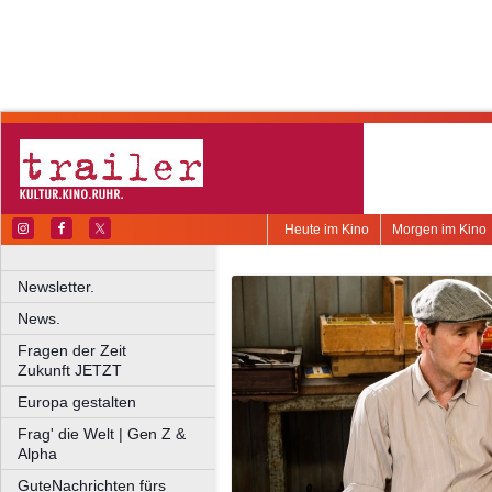
Heute im Kino
Morgen im Kino
Newsletter.
News.
Fragen der Zeit
Zukunft JETZT
Europa gestalten
Frag' die Welt | Gen Z &
Alpha
GuteNachrichten fürs