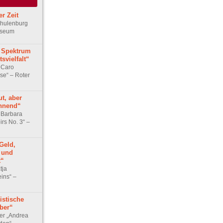
r Zeit
chulenburg
useum
 Spektrum
svielfalt“
 Caro
se“ – Roter
ut, aber
nnend“
 Barbara
irs No. 3“ –
Geld,
t und
t“
tja
ins“ –
istische
ber“
er „Andrea