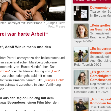
Dokumente de
Tisa von der S
im Bergbau M
eter Lohmeyer mit Oscar Brose in „Junges Licht“
„Kein großes
Foto: Presse
an Geschlecht
rei war harte Arbeit“
Schauspielerin
Braun über „Ro
Teppich 04/26
t“, Adolf Winkelmann und den
„Es ist vertra
dennoch spa
Schauspielerin
ehört Peter Lohmeyer zu den beliebtesten und
Auer über „Miro
2 im sauerländischen Marsberg geborene
Roter Teppich 09/25
ilmen mit, von „Bunte Hunde“ über „Das
itchen
“ oder der Neuverfilmung von „
Heidi
“.
„Es geht um 
en zu sehen oder geht bald mit einem
Gerechtigkei
Gemeinschaf
dolf Winkelmanns neuem Film „
Junges Licht
“
Regisseurin Na
ßen Leinwand zu sehen, in einer Verfilmung
Brunckhorst über „Zwei zu e
ann.
Gespräch zum Film 07/24
Star aus der Region und eng mit dem
„Ich mag real
etwas Besonderes, einen Film über den
Komödien lie
Josef Hader üb