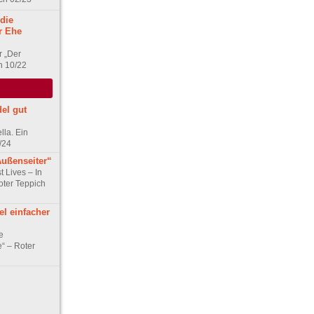
die
er Ehe
r „Der
h 10/22
el gut
lla. Ein
/24
Außenseiter“
t Lives – In
ter Teppich
l einfacher
e
e“ – Roter