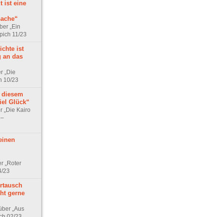
 ist eine
sache“
ber „Ein
pich 11/23
chte ist
 an das
r „Die
h 10/23
i diesem
iel Glück“
r „Die Kairo
 –
einen
r „Roter
4/23
rtausch
ht gerne
über „Aus
ch 02/23