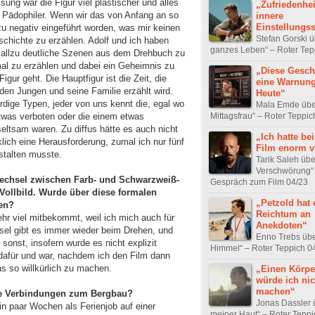
ng war die Figur viel plastischer und alles
„Zufriedenheit
in Pädophiler. Wenn wir das von Anfang an so
innere
Einstellungs
zu negativ eingeführt worden, was mir keinen
Stefan Gorski ü
hichte zu erzählen. Adolf und ich haben
ganzes Leben“ – Roter Tep
allzu deutliche Szenen aus dem Drehbuch zu
mal zu erzählen und dabei ein Geheimnis zu
„Diese Geschi
gur geht. Die Hauptfigur ist die Zeit, die
eine Warnung
den Jungen und seine Familie erzählt wird.
Heute“
dige Typen, jeder von uns kennt die, egal wo
Mala Emde übe
Mittagsfrau“ – Roter Teppic
twas verboten oder die einem etwas
eltsam waren. Zu diffus hätte es auch nicht
„Ich hatte be
klich eine Herausforderung, zumal ich nur fünf
Film enorm v
estalten musste.
Tarik Saleh übe
Verschwörung“
 Wechsel zwischen Farb- und Schwarzweiß-
Gespräch zum Film 04/23
llbild. Wurde über diese formalen
„Petzold hat 
en?
Reichtum an
hr viel mitbekommt, weil ich mich auch für
Anekdoten“
hsel gibt es immer wieder beim Drehen, und
Enno Trebs übe
 sonst, insofern wurde es nicht explizit
Himmel“ – Roter Teppich 0
r dafür und war, nachdem ich den Film dann
s so willkürlich zu machen.
„Einen Körpe
würde ich nic
machen“
ate Verbindungen zum Bergbau?
Jonas Dassler 
ein paar Wochen als Ferienjob auf einer
meiner Haut“ – Roter Teppi