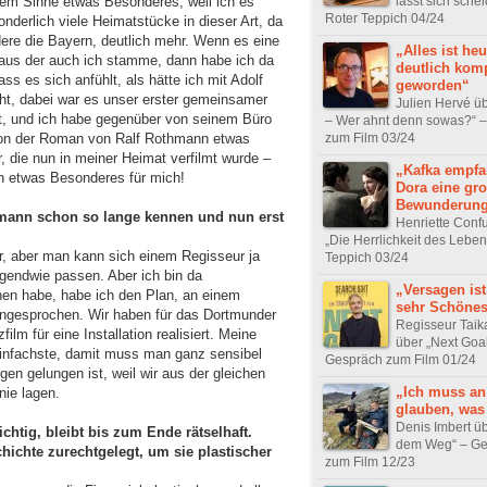
lässt sich sche
 dem Sinne etwas Besonderes, weil ich es
Roter Teppich 04/24
nderlich viele Heimatstücke in dieser Art, da
re die Bayern, deutlich mehr. Wenn es eine
„Alles ist heu
 aus der auch ich stamme, dann habe ich da
deutlich komp
s es sich anfühlt, als hätte ich mit Adolf
geworden“
t, dabei war es unser erster gemeinsamer
Julien Hervé üb
bt, und ich habe gegenüber von seinem Büro
– Wer ahnt denn sowas?“ 
zum Film 03/24
schon der Roman von Ralf Rothmann etwas
, die nun in meiner Heimat verfilmt wurde –
„Kafka empfa
h etwas Besonderes für mich!
Dora eine gr
Bewunderun
mann schon so lange kennen und nun erst
Henriette Confu
„Die Herrlichkeit des Leben
r, aber man kann sich einem Regisseur ja
Teppich 03/24
gendwie passen. Aber ich bin da
„Versagen ist
hen habe, habe ich den Plan, an einem
sehr Schöne
angesprochen. Wir haben für das Dortmunder
Regisseur Taika
m für eine Installation realisiert. Meine
über „Next Goa
e einfachste, damit muss man ganz sensibel
Gespräch zum Film 01/24
en gelungen ist, weil wir aus der gleichen
„Ich muss an
nie lagen.
glauben, was 
Denis Imbert üb
ichtig, bleibt bis zum Ende rätselhaft.
dem Weg“ – Ge
hichte zurechtgelegt, um sie plastischer
zum Film 12/23