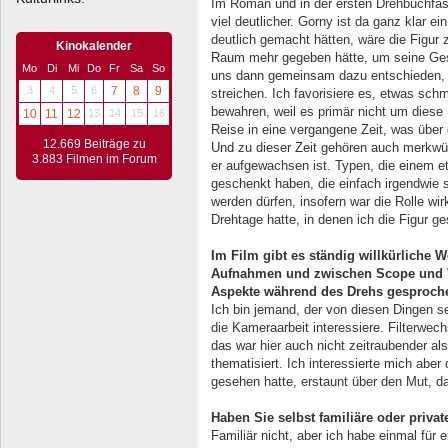
Im Roman und in der ersten Drehbuchfassu
viel deutlicher. Gorny ist da ganz klar e
deutlich gemacht hätten, wäre die Figur 
Kinokalender
Raum mehr gegeben hätte, um seine Gesc
Mo
Di
Mi
Do
Fr
Sa
So
uns dann gemeinsam dazu entschieden, 
3
4
5
6
7
8
9
streichen. Ich favorisiere es, etwas sch
bewahren, weil es primär nicht um diese Fi
10
11
12
13
14
15
16
Reise in eine vergangene Zeit, was über 
12.669 Beiträge zu
Und zu dieser Zeit gehören auch merkwür
3.883 Filmen im Forum
er aufgewachsen ist. Typen, die einem e
geschenkt haben, die einfach irgendwie s
werden dürfen, insofern war die Rolle wir
Drehtage hatte, in denen ich die Figur g
Im Film gibt es ständig willkürliche
Aufnahmen und zwischen Scope und Vo
Aspekte während des Drehs gesproch
Ich bin jemand, der von diesen Dingen se
die Kameraarbeit interessiere. Filterwec
das war hier auch nicht zeitraubender als
thematisiert. Ich interessierte mich abe
gesehen hatte, erstaunt über den Mut, da
Haben Sie selbst familiäre oder priv
Familiär nicht, aber ich habe einmal für 