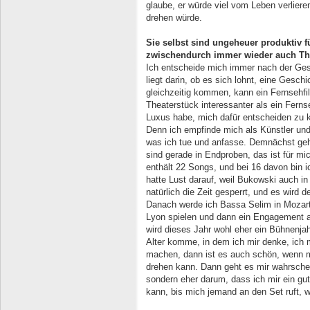
glaube, er würde viel vom Leben verlier
drehen würde.
Sie selbst sind ungeheuer produktiv 
zwischendurch immer wieder auch The
Ich entscheide mich immer nach der Gesc
liegt darin, ob es sich lohnt, eine Gesc
gleichzeitig kommen, kann ein Fernsehfil
Theaterstück interessanter als ein Ferns
Luxus habe, mich dafür entscheiden zu 
Denn ich empfinde mich als Künstler un
was ich tue und anfasse. Demnächst geh
sind gerade in Endproben, das ist für 
enthält 22 Songs, und bei 16 davon bin ic
hatte Lust darauf, weil Bukowski auch in
natürlich die Zeit gesperrt, und es wird 
Danach werde ich Bassa Selim in Mozarts
Lyon spielen und dann ein Engagement 
wird dieses Jahr wohl eher ein Bühnenja
Alter komme, in dem ich mir denke, ich 
machen, dann ist es auch schön, wenn ma
drehen kann. Dann geht es mir wahrschei
sondern eher darum, dass ich mir ein g
kann, bis mich jemand an den Set ruft, 