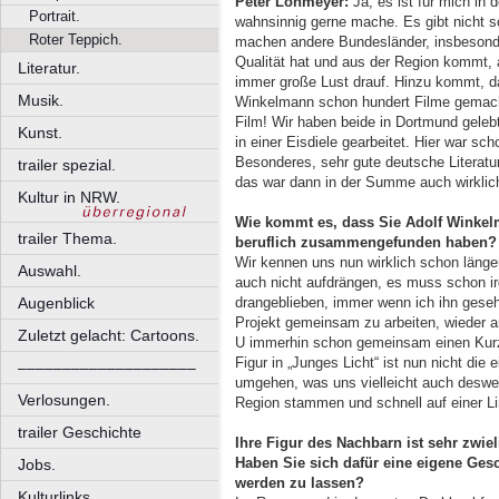
Peter Lohmeyer:
Ja, es ist für mich in
Portrait.
wahnsinnig gerne mache. Es gibt nicht so
Roter Teppich.
machen andere Bundesländer, insbesonde
Qualität hat und aus der Region kommt,
Literatur.
immer große Lust drauf. Hinzu kommt, das
Musik.
Winkelmann schon hundert Filme gemach
Film! Wir haben beide in Dortmund gele
Kunst.
in einer Eisdiele gearbeitet. Hier war 
Besonderes, sehr gute deutsche Literatur
trailer spezial.
das war dann in der Summe auch wirklic
Kultur in NRW.
Wie kommt es, dass Sie Adolf Winkel
trailer Thema.
beruflich zusammengefunden haben?
Wir kennen uns nun wirklich schon länge
Auswahl.
auch nicht aufdrängen, es muss schon ir
Augenblick
drangeblieben, immer wenn ich ihn gese
Projekt gemeinsam zu arbeiten, wieder 
Zuletzt gelacht: Cartoons.
U immerhin schon gemeinsam einen Kurzfil
Figur in „Junges Licht“ ist nun nicht di
––––––––––––––––––––
umgehen, was uns vielleicht auch desweg
Verlosungen.
Region stammen und schnell auf einer Li
trailer Geschichte
Ihre Figur des Nachbarn ist sehr zwiel
Haben Sie sich dafür eine eigene Gesc
Jobs.
werden zu lassen?
Kulturlinks.