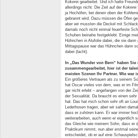
Kokerei gearbeitet. Und ich hatte Freun
allerdings nicht. Die Zeit auf der Kokerei
ja Hochöfen, bei denen oben der Kohlen
gebrannt wird. Dazu müssen die Öfen ge
aber wir mussten die Deckel mit Schlacke
damals noch nicht einmal feuerfeste Sch
Schuhen beinahe festgeklebt. Einige mei
Hühnchen in Alufolie dabei, die sie dann
Mittagspause war das Hühnchen dann schö
dabei (lacht).
In „Das Wunder von Bern“ haben Sie 
zusammengearbeitet, hier ist der talen
meisten Szenen Ihr Partner. Wie war 
Ein größeres Vertrauen als zu seinem So
hat Oscar vieles von dem, was er im Fil
gar nicht erlebt – angefangen von der Zeit
der Sexualität. Da braucht es einen sehr
hat. Das hat mich schon sehr oft an Loui
Lederhosen tragen, aber wir sahen dama
dass er zuhören kann. Er war immer hoch
weiterarbeiten, auch wenn er eigentlich
das Gleiche wie meinem Sohn, dass er de
Praktikum nimmt, nun aber erstmal sein
entscheidet, ob er auf eine Schauspiels