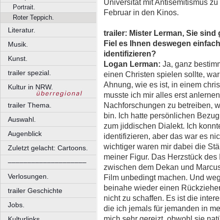
Universität mit Antisemitismus zu
Portrait.
Februar in den Kinos.
Roter Teppich.
Literatur.
trailer: Mister Lerman, Sie sin
Fiel es Ihnen deswegen einfache
Musik.
identifizieren?
Kunst.
Logan Lerman:
Ja, ganz bestimm
trailer spezial.
einen Christen spielen sollte, wa
Ahnung, wie es ist, in einem chr
Kultur in NRW.
musste ich mir alles erst anlerne
Nachforschungen zu betreiben, w
trailer Thema.
bin. Ich hatte persönlichen Bezu
Auswahl.
zum jiddischen Dialekt. Ich konnt
Augenblick
identifizieren, aber das war es ni
wichtiger waren mir dabei die Stä
Zuletzt gelacht: Cartoons.
meiner Figur. Das Herzstück des F
––––––––––––––––––––
zwischen dem Dekan und Marcus,
Verlosungen.
Film unbedingt machen. Und wege
beinahe wieder einen Rückzieher 
trailer Geschichte
nicht zu schaffen. Es ist die int
Jobs.
die ich jemals für jemanden in m
mich sehr gereizt, obwohl sie nat
Kulturlinks.