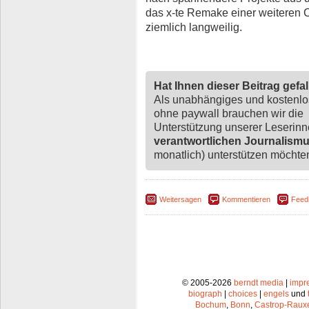
das x-te Remake einer weiteren C
ziemlich langweilig.
Hat Ihnen dieser Beitrag gefa
Als unabhängiges und kostenl
ohne paywall brauchen wir die
Unterstützung unserer Leserin
verantwortlichen Journalism
monatlich) unterstützen möchten,
Weitersagen
Kommentieren
Feed
© 2005-2026
berndt media
|
impr
biograph
|
choices
|
engels
und
Bochum
,
Bonn
,
Castrop-Raux