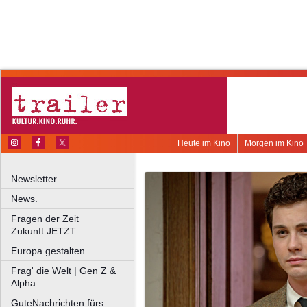
Heute im Kino
Morgen im Kino
Newsletter.
News.
Fragen der Zeit
Zukunft JETZT
Europa gestalten
Frag' die Welt | Gen Z &
Alpha
GuteNachrichten fürs