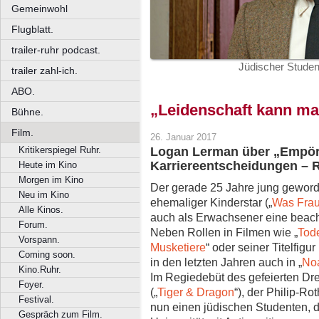
Gemeinwohl
Flugblatt.
trailer-ruhr podcast.
Jüdischer Studen
trailer zahl-ich.
ABO.
„Leidenschaft kann ma
Bühne.
Film.
26. Januar 2017
Kritikerspiegel Ruhr.
Logan Lerman über „Empör
Karriereentscheidungen – R
Heute im Kino
Morgen im Kino
Der gerade 25 Jahre jung geword
Neu im Kino
ehemaliger Kinderstar („
Was Frau
Alle Kinos.
auch als Erwachsener eine beach
Forum.
Neben Rollen in Filmen wie „
Tod
Vorspann.
Musketiere
“ oder seiner Titelfigur
Coming soon.
in den letzten Jahren auch in „
No
Kino.Ruhr.
Im Regiedebüt des gefeierten 
Foyer.
(„
Tiger & Dragon
“), der Philip-Ro
Festival.
nun einen jüdischen Studenten, d
Gespräch zum Film.