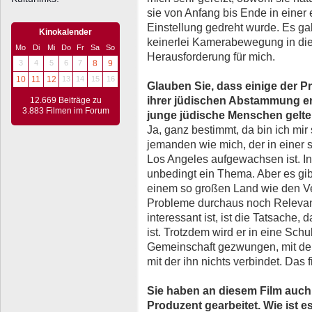
sie von Anfang bis Ende in einer
Einstellung gedreht wurde. Es g
Kinokalender
keinerlei Kamerabewegung in di
Mo
Di
Mi
Do
Fr
Sa
So
Herausforderung für mich.
3
4
5
6
7
8
9
10
11
12
13
14
15
16
Glauben Sie, dass einige der P
ihrer jüdischen Abstammung er
12.669 Beiträge zu
3.883 Filmen im Forum
junge jüdische Menschen gelt
Ja, ganz bestimmt, da bin ich mir s
jemanden wie mich, der in einer 
Los Angeles aufgewachsen ist. I
unbedingt ein Thema. Aber es gi
einem so großen Land wie den Ve
Probleme durchaus noch Relevan
interessant ist, ist die Tatsache,
ist. Trotzdem wird er in eine Sch
Gemeinschaft gezwungen, mit der 
mit der ihn nichts verbindet. Das 
Sie haben an diesem Film auch
Produzent gearbeitet. Wie ist