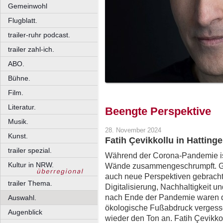
Gemeinwohl
Flugblatt.
trailer-ruhr podcast.
trailer zahl-ich.
ABO.
Bühne.
Film.
Literatur.
Beengte Perspektive
Musik.
28. November 2024
Kunst.
Fatih Çevikkollu in Hattinge
trailer spezial.
Während der Corona-Pandemie ist
Kultur in NRW.
Wände zusammengeschrumpft. G
auch neue Perspektiven gebracht
trailer Thema.
Digitalisierung, Nachhaltigkeit u
nach Ende der Pandemie waren d
Auswahl.
ökologische Fußabdruck verges
Augenblick
wieder den Ton an. Fatih Çevikko