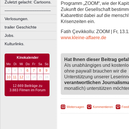
Zuletzt gelacht: Cartoons.
Programm „ZOOM“, wie der Kapita
Zukunft der Gesellschaft bestimm
––––––––––––––––––––
Kabarettist dabei auf die menschl
Verlosungen.
Krisenzeiten ein.
trailer Geschichte
Fatih Çevikkollu: ZOOM | Fr, 13.12
Jobs.
www.kleine-affaere.de
Kulturlinks.
Kinokalender
Hat Ihnen dieser Beitrag gefa
Mo
Di
Mi
Do
Fr
Sa
So
Als unabhängiges und kostenl
ohne paywall brauchen wir die
3
4
5
6
7
8
9
Unterstützung unserer Leserin
10
11
12
13
14
15
16
verantwortlichen Journalism
12.669 Beiträge zu
monatlich) unterstützen möchten,
3.883 Filmen im Forum
Weitersagen
Kommentieren
Feed