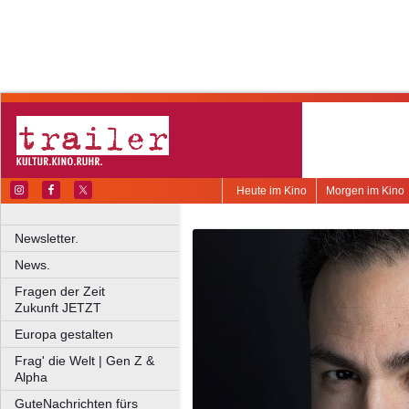
Heute im Kino
Morgen im Kino
Newsletter.
News.
Fragen der Zeit
Zukunft JETZT
Europa gestalten
Frag' die Welt | Gen Z &
Alpha
GuteNachrichten fürs