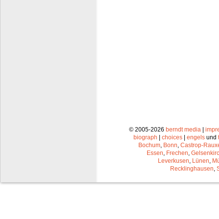
© 2005-2026
berndt media
|
impr
biograph
|
choices
|
engels
und
Bochum
,
Bonn
,
Castrop-Raux
Essen
,
Frechen
,
Gelsenkir
Leverkusen
,
Lünen
,
Mü
Recklinghausen
,