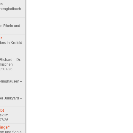
es
chengladbach
an Rhein und
ur
ers in Krefeld
ichard – Dr.
rkischen
ut 07/26
klinghausen –
er Junkyard –
bt
ek im
07/26
tings“
ohm und Sonja