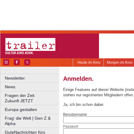
Heute im Kino
Morgen im Kino
Anmelden.
Newsletter.
News.
Einige Features auf dieser Website (ins
stehen nur registrierten Mitgliedern offen.
Fragen der Zeit
Zukunft JETZT
Ja, ich bin schon dabei:
Europa gestalten
Benutzername
Frag' die Welt | Gen Z &
Alpha
Passwort
GuteNachrichten fürs