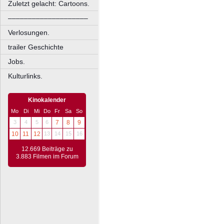
Zuletzt gelacht: Cartoons.
––––––––––––––––––––
Verlosungen.
trailer Geschichte
Jobs.
Kulturlinks.
Kinokalender
Mo
Di
Mi
Do
Fr
Sa
So
3
4
5
6
7
8
9
10
11
12
13
14
15
16
12.669 Beiträge zu
3.883 Filmen im Forum