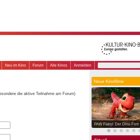
Neu im Kino
Forum
Alle Kinos
Anmelden
Neue Kinofilme
besondere die aktive Teilnahme am Forum)
PAW Patrol: Der Dino-Film
Aktuell