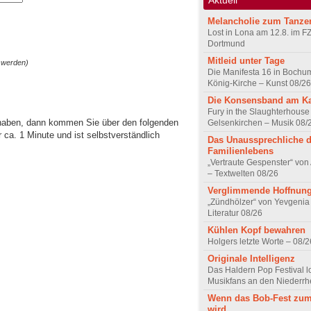
Melancholie zum Tanze
Lost in Lona am 12.8. im F
Dortmund
Mitleid unter Tage
 werden)
Die Manifesta 16 in Bochum
König-Kirche – Kunst 08/26
Die Konsensband am K
Fury in the Slaughterhouse 
 haben, dann kommen Sie über den folgenden
Gelsenkirchen – Musik 08/
ca. 1 Minute und ist selbstverständlich
Das Unaussprechliche 
Familienlebens
„Vertraute Gespenster“ vo
– Textwelten 08/26
Verglimmende Hoffnun
„Zündhölzer“ von Yevgenia
Literatur 08/26
Kühlen Kopf bewahren
Holgers letzte Worte – 08/2
Originale Intelligenz
Das Haldern Pop Festival l
Musikfans an den Niederrh
Wenn das Bob-Fest zum
wird