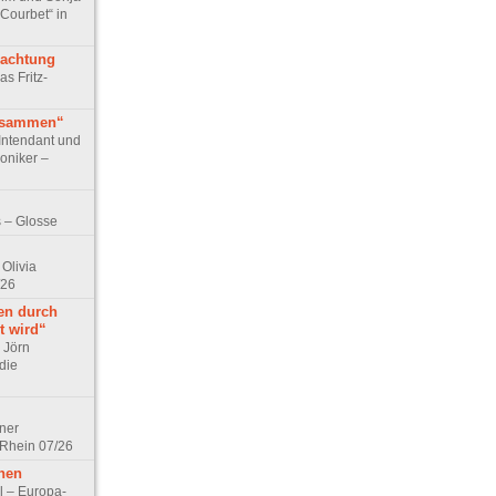
 Courbet“ in
rachtung
as Fritz-
usammen“
Intendant und
niker –
 – Glosse
Olivia
/26
en durch
t wird“
r Jörn
die
lner
 Rhein 07/26
hen
l – Europa-