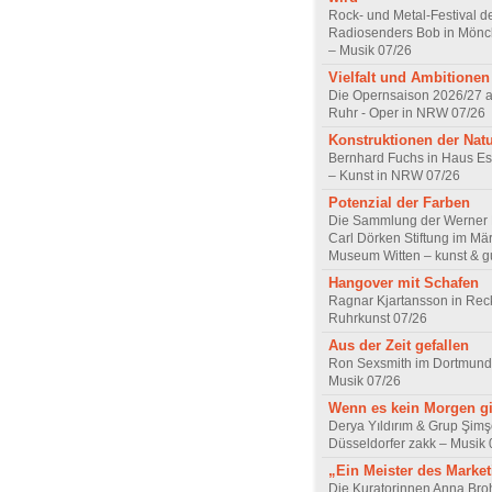
Rock- und Metal-Festival d
Radiosenders Bob in Mön
– Musik 07/26
Vielfalt und Ambitionen
Die Opernsaison 2026/27 
Ruhr - Oper in NRW 07/26
Konstruktionen der Nat
Bernhard Fuchs in Haus Est
– Kunst in NRW 07/26
Potenzial der Farben
Die Sammlung der Werner R
Carl Dörken Stiftung im Mä
Museum Witten – kunst & g
Hangover mit Schafen
Ragnar Kjartansson in Rec
Ruhrkunst 07/26
Aus der Zeit gefallen
Ron Sexsmith im Dortmund
Musik 07/26
Wenn es kein Morgen gi
Derya Yıldırım & Grup Şimş
Düsseldorfer zakk – Musik 
„Ein Meister des Marke
Die Kuratorinnen Anna Br