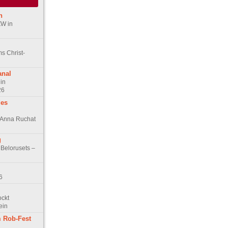
n
ZW in
s Christ-
anal
in
26
des
n Anna Ruchat
g
 Belorusets –
6
ockt
ein
 Rob-Fest