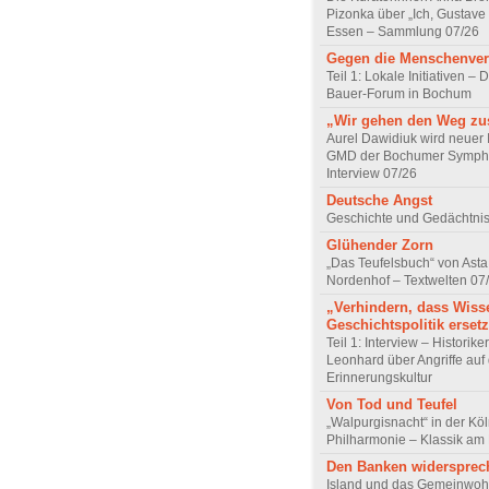
Pizonka über „Ich, Gustave
Essen – Sammlung 07/26
Gegen die Menschenve
Teil 1: Lokale Initiativen – D
Bauer-Forum in Bochum
„Wir gehen den Weg z
Aurel Dawidiuk wird neuer 
GMD der Bochumer Sympho
Interview 07/26
Deutsche Angst
Geschichte und Gedächtnis
Glühender Zorn
„Das Teufelsbuch“ von Asta 
Nordenhof – Textwelten 07
„Verhindern, dass Wiss
Geschichtspolitik ersetz
Teil 1: Interview – Historike
Leonhard über Angriffe auf 
Erinnerungskultur
Von Tod und Teufel
„Walpurgisnacht“ in der Kö
Philharmonie – Klassik am
Den Banken widersprec
Island und das Gemeinwoh