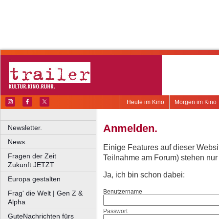
Heute im Kino
Morgen im Kino
Anmelden.
Newsletter.
News.
Einige Features auf dieser Websi
Fragen der Zeit
Teilnahme am Forum) stehen nur re
Zukunft JETZT
Ja, ich bin schon dabei:
Europa gestalten
Benutzername
Frag' die Welt | Gen Z &
Alpha
Passwort
GuteNachrichten fürs