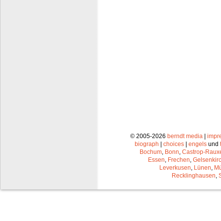
© 2005-2026
berndt media
|
impr
biograph
|
choices
|
engels
und
Bochum
,
Bonn
,
Castrop-Raux
Essen
,
Frechen
,
Gelsenkir
Leverkusen
,
Lünen
,
Mü
Recklinghausen
,