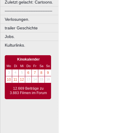
Zuletzt gelacht: Cartoons.
––––––––––––––––––––
Verlosungen.
trailer Geschichte
Jobs.
Kulturlinks.
Kinokalender
Mo
Di
Mi
Do
Fr
Sa
So
3
4
5
6
7
8
9
10
11
12
13
14
15
16
12.669 Beiträge zu
3.883 Filmen im Forum