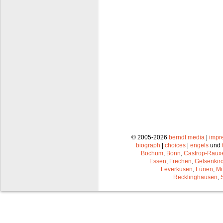
© 2005-2026
berndt media
|
impr
biograph
|
choices
|
engels
und
Bochum
,
Bonn
,
Castrop-Raux
Essen
,
Frechen
,
Gelsenkir
Leverkusen
,
Lünen
,
Mü
Recklinghausen
,