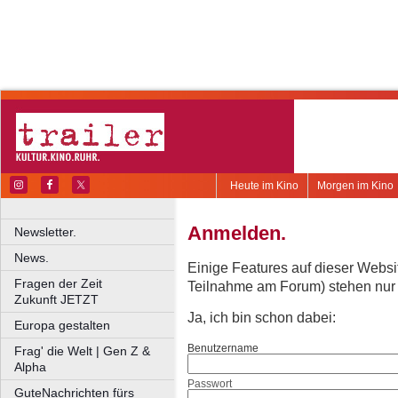
Heute im Kino
Morgen im Kino
Anmelden.
Newsletter.
News.
Einige Features auf dieser Websi
Fragen der Zeit
Teilnahme am Forum) stehen nur re
Zukunft JETZT
Ja, ich bin schon dabei:
Europa gestalten
Benutzername
Frag' die Welt | Gen Z &
Alpha
Passwort
GuteNachrichten fürs