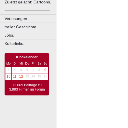
Zuletzt gelacht: Cartoons.
––––––––––––––––––––
Verlosungen.
trailer Geschichte
Jobs.
Kulturlinks.
Kinokalender
Mo
Di
Mi
Do
Fr
Sa
So
3
4
5
6
7
8
9
10
11
12
13
14
15
16
12.669 Beiträge zu
3.883 Filmen im Forum