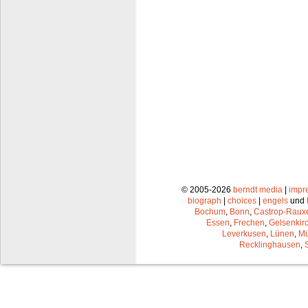
© 2005-2026
berndt media
|
impr
biograph
|
choices
|
engels
und
Bochum
,
Bonn
,
Castrop-Raux
Essen
,
Frechen
,
Gelsenkir
Leverkusen
,
Lünen
,
Mü
Recklinghausen
,