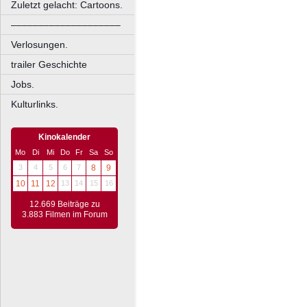
Zuletzt gelacht: Cartoons.
––––––––––––––––––––
Verlosungen.
trailer Geschichte
Jobs.
Kulturlinks.
Kinokalender
Mo
Di
Mi
Do
Fr
Sa
So
3
4
5
6
7
8
9
10
11
12
13
14
15
16
12.669 Beiträge zu
3.883 Filmen im Forum