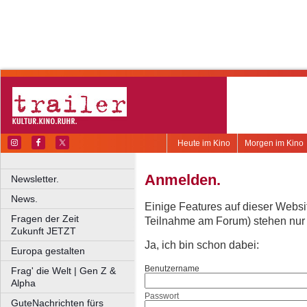
Heute im Kino
Morgen im Kino
Anmelden.
Newsletter.
News.
Einige Features auf dieser Websi
Fragen der Zeit
Teilnahme am Forum) stehen nur re
Zukunft JETZT
Ja, ich bin schon dabei:
Europa gestalten
Benutzername
Frag' die Welt | Gen Z &
Alpha
Passwort
GuteNachrichten fürs