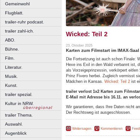
Gemeinwohl
Flugblatt.
trailer-ruhr podcast.
trailer zahl-ich.
Wicked: Teil 2
ABO.
23. Oktober 2025
Bühne.
Karten zum Filmstart im IMAX-Saa
Film.
Die Fortsetzung ist auch schon Finale: 
Hexe ins Exil in den Wald verbannt ist,
Literatur.
als Vorzeigeprinzessin, verkörpert eitl
Prinz Fivero herbei. Zugleich vermisst s
Musik.
Mädchen in Kansas.
Wicked: Teil 2
ist e
Kunst.
trailer verlost 1x2 Karten zum Filmst
trailer spezial.
E-Mail mit Adresse bis 16.11. an verlo
Kultur in NRW.
Wir garantieren, dass Ihre Daten nicht 
Der Rechtsweg ist ausgeschlossen.
trailer Thema.
Auswahl.
Weitersagen
Kommentieren
Feed
Augenblick