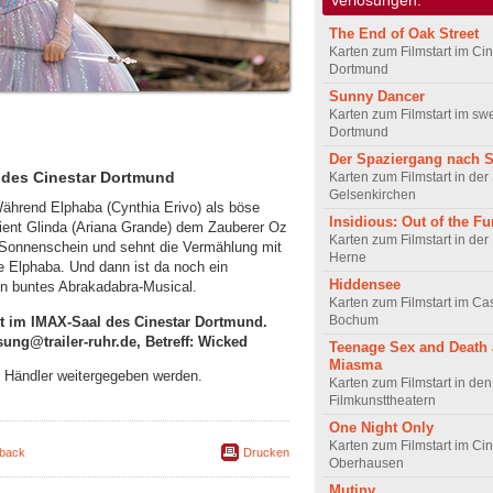
The End of Oak Street
Karten zum Filmstart im Cin
Dortmund
Sunny Dancer
Karten zum Filmstart im sw
Dortmund
Der Spaziergang nach 
l des Cinestar Dortmund
Karten zum Filmstart in de
Gelsenkirchen
Während Elphaba (Cynthia Erivo) als böse
Insidious: Out of the Fu
 dient Glinda (Ariana Grande) dem Zauberer Oz
Karten zum Filmstart in der
en Sonnenschein und sehnt die Vermählung mit
Herne
ie Elphaba. Und dann ist da noch ein
Hiddensee
in buntes Abrakadabra-Musical.
Karten zum Filmstart im C
Bochum
art im IMAX-Saal des Cinestar Dortmund.
sung@trailer-ruhr.de, Betreff: Wicked
Teenage Sex and Death
Miasma
an Händler weitergegeben werden.
Karten zum Filmstart in de
Filmkunsttheatern
One Night Only
Karten zum Filmstart im Cin
back
Drucken
Oberhausen
Mutiny