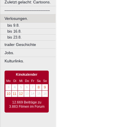
Zuletzt gelacht: Cartoons.
––––––––––––––––––––
Verlosungen.
bis 9.8.
bis 16.8.
bis 23.8.
trailer Geschichte
Jobs.
Kulturlinks.
Kinokalender
Mo
Di
Mi
Do
Fr
Sa
So
3
4
5
6
7
8
9
10
11
12
13
14
15
16
12.669 Beiträge zu
3.883 Filmen im Forum