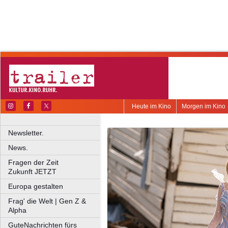
Heute im Kino
Morgen im Kino
Newsletter.
News.
Fragen der Zeit
Zukunft JETZT
Europa gestalten
Frag' die Welt | Gen Z &
Alpha
GuteNachrichten fürs