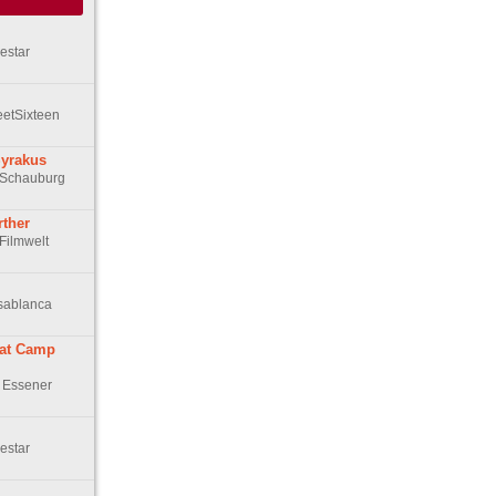
estar
eetSixteen
Syrakus
r Schauburg
rther
 Filmwelt
asablanca
 at Camp
n Essener
estar