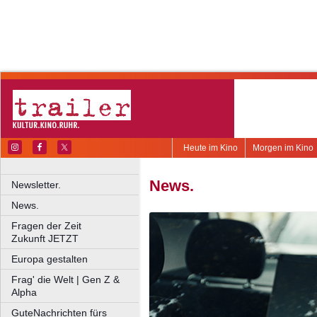
Heute im Kino
Morgen im Kino
News.
Newsletter.
News.
Fragen der Zeit
Zukunft JETZT
Europa gestalten
Frag' die Welt | Gen Z &
Alpha
GuteNachrichten fürs