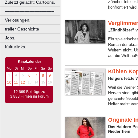
Züricher Intelle
Zuletzt gelacht: Cartoons.
konfrontiert wird.
––––––––––––––––––––
Verlosungen.
Verglimme
trailer Geschichte
„Zündhölzer“ vo
Jobs.
Ein spielerische
Roman der ukrai
Kulturlinks.
Weitem nicht. Üb
auf die Welt auß
Kinokalender
Mo
Di
Mi
Do
Fr
Sa
So
Kühlen Ko
3
4
5
6
7
8
9
Holgers letzte 
10
11
12
13
14
15
16
Weil die Wiener
12.669 Beiträge zu
Nerven sind, gib
3.883 Filmen im Forum
genannte Nebeld
Helfer meist ver
Originale I
Das Haldern Pop
Niederrhein