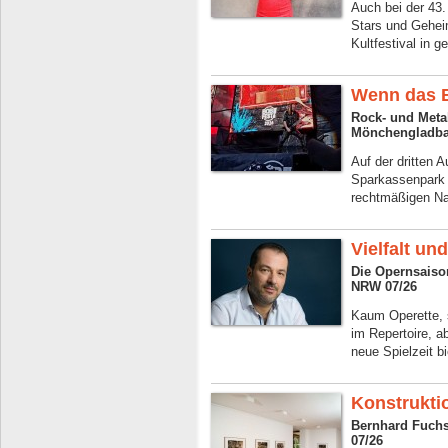
Auch bei der 43
Stars und Gehei
Kultfestival in g
Wenn das B
Rock- und Meta
Mönchengladba
Auf der dritten 
Sparkassenpark 
rechtmäßigen Na
Vielfalt un
Die Opernsaiso
NRW 07/26
Kaum Operette, 
im Repertoire, 
neue Spielzeit b
Konstrukti
Bernhard Fuchs
07/26