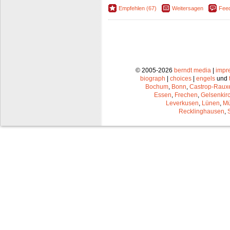
Empfehlen (67)
Weitersagen
Fee
© 2005-2026
berndt media
|
impr
biograph
|
choices
|
engels
und
Bochum
,
Bonn
,
Castrop-Raux
Essen
,
Frechen
,
Gelsenkir
Leverkusen
,
Lünen
,
Mü
Recklinghausen
,