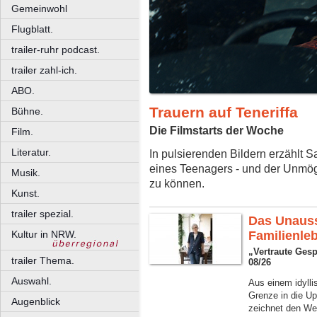
Gemeinwohl
Flugblatt.
trailer-ruhr podcast.
trailer zahl-ich.
ABO.
Trauern auf Teneriffa
Bühne.
Die Filmstarts der Woche
Film.
Literatur.
In pulsierenden Bildern erzählt 
eines Teenagers - und der Unmög
Musik.
zu können.
Kunst.
trailer spezial.
Das Unauss
Kultur in NRW.
Familienle
„Vertraute Ges
trailer Thema.
08/26
Auswahl.
Aus einem idylli
Grenze in die U
Augenblick
zeichnet den We