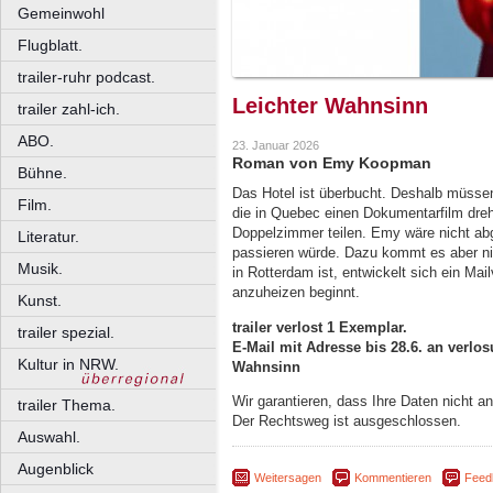
Gemeinwohl
Flugblatt.
trailer-ruhr podcast.
Leichter Wahnsinn
trailer zahl-ich.
ABO.
23. Januar 2026
Roman von Emy Koopman
Bühne.
Das Hotel ist überbucht. Deshalb müssen
Film.
die in Quebec einen Dokumentarfilm dreht
Doppelzimmer teilen. Emy wäre nicht ab
Literatur.
passieren würde. Dazu kommt es aber nich
Musik.
in Rotterdam ist, entwickelt sich ein Ma
anzuheizen beginnt.
Kunst.
trailer verlost 1 Exemplar.
trailer spezial.
E-Mail mit Adresse bis 28.6. an verlosu
Kultur in NRW.
Wahnsinn
Wir garantieren, dass Ihre Daten nicht 
trailer Thema.
Der Rechtsweg ist ausgeschlossen.
Auswahl.
Augenblick
Weitersagen
Kommentieren
Feed