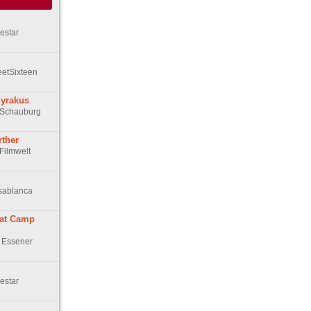
estar
eetSixteen
Syrakus
r Schauburg
rther
 Filmwelt
asablanca
 at Camp
n Essener
estar