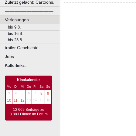
Zuletzt gelacht: Cartoons.
––––––––––––––––––––
Verlosungen.
bis 9.8.
bis 16.8.
bis 23.8.
trailer Geschichte
Jobs.
Kulturlinks.
Kinokalender
Mo
Di
Mi
Do
Fr
Sa
So
3
4
5
6
7
8
9
10
11
12
13
14
15
16
12.669 Beiträge zu
3.883 Filmen im Forum