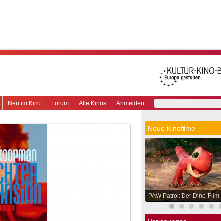
Neu im Kino
Forum
Alle Kinos
Anmelden
Neue Kinofilme
PAW Patrol: Der Dino-Film
Verlosungen.