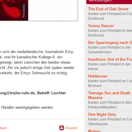
The End of Oak Street
Karten zum Filmstart im Cin
Dortmund
Sunny Dancer
Karten zum Filmstart im sw
Dortmund
Der Spaziergang nach 
Karten zum Filmstart in de
 sich die niederländische Journalistin Emy,
Gelsenkirchen
, und ihr kanadischer Kollege A. ein
Insidious: Out of the Fu
geneigt, wenn zwischen den beiden etwas
Karten zum Filmstart in der
t. Als sie jedoch einige Zeit später wieder
Herne
ilverkehr, der Emys Sehnsucht so richtig
Hiddensee
Karten zum Filmstart im C
Bochum
ng@trailer-ruhr.de, Betreff: Leichter
Teenage Sex and Death
Miasma
Karten zum Filmstart in de
Filmkunsttheatern
an Händler weitergegeben werden.
One Night Only
Karten zum Filmstart im Cin
Oberhausen
back
Drucken
Mutiny