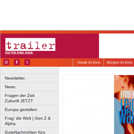
Heute im Kino
Morgen im Kino
Newsletter.
News.
Fragen der Zeit
Zukunft JETZT
Europa gestalten
Frag' die Welt | Gen Z &
Alpha
GuteNachrichten fürs