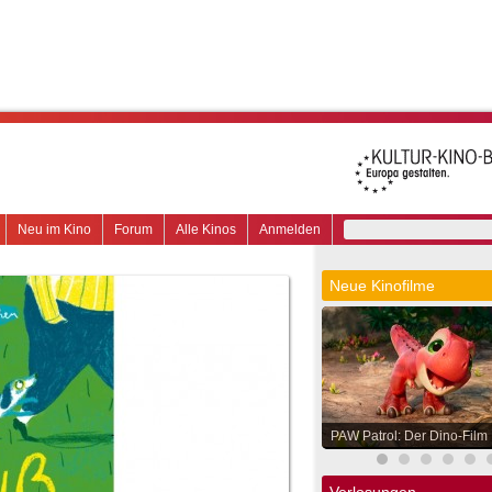
Neu im Kino
Forum
Alle Kinos
Anmelden
Neue Kinofilme
PAW Patrol: Der Dino-Film
Verlosungen.