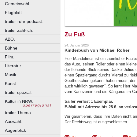
Gemeinwohl
Flugblatt.
trailer-ruhr podcast.
trailer zahl-ich.
Zu Fuß
ABO.
24. Januar 2026
Bühne.
Kinderbuch von Michael Roher
Film.
Herr Mandelmus ist ein ziemlicher Faulpe
das Auto, seinen Roller oder einen klein
Literatur.
der flehende Blick seines Dackel Julius
Musik.
einen Spaziergang durchs Viertel zu risk
Goethe schon gekannt haben muss, der b
Kunst.
auch wirklich gewesen“. So lernt Herr M
vom Kanuverein und die Kängurus im Ca
trailer spezial.
Kultur in NRW.
trailer verlost 1 Exemplar.
E-Mail mit Adresse bis 28.6. an verlos
trailer Thema.
Wir garantieren, dass Ihre Daten nicht 
Auswahl.
Der Rechtsweg ist ausgeschlossen.
Augenblick