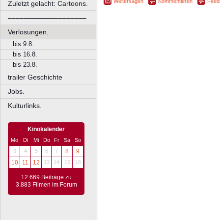
Weitersagen
Kommentieren
Feed
Zuletzt gelacht: Cartoons.
––––––––––––––––––––
Verlosungen.
bis 9.8.
bis 16.8.
bis 23.8.
trailer Geschichte
Jobs.
Kulturlinks.
Kinokalender
Mo
Di
Mi
Do
Fr
Sa
So
3
4
5
6
7
8
9
10
11
12
13
14
15
16
12.669 Beiträge zu
3.883 Filmen im Forum