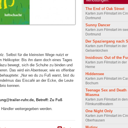
The End of Oak Street
Karten zum Filmstart im Cin
Dortmund
Sunny Dancer
Karten zum Filmstart im sw
Dortmund
Der Spaziergang nach 
Karten zum Filmstart in de
Gelsenkirchen
lz. Selbst für die kleinsten Wege nutzt er
Insidious: Out of the Fu
en Helikopter. Bis ihn dann doch eines Tages
Karten zum Filmstart in der
 dazu bewegt, sich die Schuhe zu binden und
Herne
ieren. Das wird ein Abenteuer, wie es offenbar
Hiddensee
ehauptete: „Nur wo du zu Fuß warst, bist du
Karten zum Filmstart im C
andelmus das Eiscafé an der Ecke, die Leute
Bochum
brio kennen.
Teenage Sex and Death
Miasma
Karten zum Filmstart in de
ung@trailer-ruhr.de, Betreff: Zu Fuß
Filmkunsttheatern
an Händler weitergegeben werden.
One Night Only
Karten zum Filmstart im Cin
Oberhausen
Mutiny