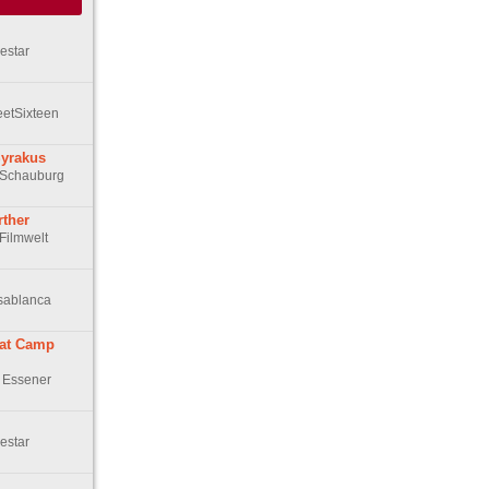
estar
eetSixteen
Syrakus
r Schauburg
rther
 Filmwelt
asablanca
 at Camp
n Essener
estar