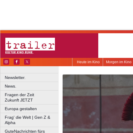
Heute im Kino
Morgen im Kino
Newsletter.
News.
Fragen der Zeit
Zukunft JETZT
Europa gestalten
Frag' die Welt | Gen Z &
Alpha
GuteNachrichten fürs