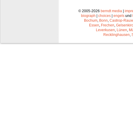
© 2005-2026
berndt media
|
impr
biograph
|
choices
|
engels
und
Bochum
,
Bonn
,
Castrop-Raux
Essen
,
Frechen
,
Gelsenkir
Leverkusen
,
Lünen
,
Mü
Recklinghausen
,