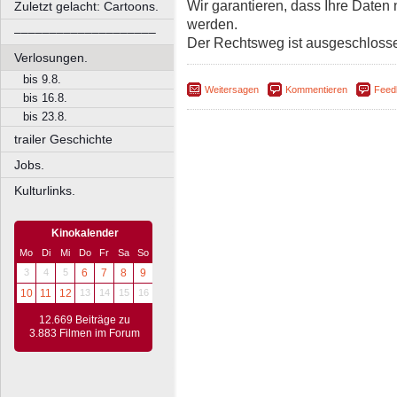
Wir garantieren, dass Ihre Daten
Zuletzt gelacht: Cartoons.
werden.
––––––––––––––––––––
Der Rechtsweg ist ausgeschloss
Verlosungen.
bis 9.8.
Weitersagen
Kommentieren
Feed
bis 16.8.
bis 23.8.
trailer Geschichte
Jobs.
Kulturlinks.
Kinokalender
Mo
Di
Mi
Do
Fr
Sa
So
3
4
5
6
7
8
9
10
11
12
13
14
15
16
12.669 Beiträge zu
3.883 Filmen im Forum