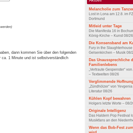
Melancholie zum Tanze
Lost in Lona am 12.8. im F
Dortmund
Mitleid unter Tage
 werden)
Die Manifesta 16 in Bochum
König-Kirche – Kunst 08/26
Die Konsensband am K
Fury in the Slaughterhouse 
 haben, dann kommen Sie über den folgenden
Gelsenkirchen – Musik 08/
ca. 1 Minute und ist selbstverständlich
Das Unaussprechliche 
Familienlebens
„Vertraute Gespenster“ vo
– Textwelten 08/26
Verglimmende Hoffnun
„Zündhölzer“ von Yevgenia
Literatur 08/26
Kühlen Kopf bewahren
Holgers letzte Worte – 08/2
Originale Intelligenz
Das Haldern Pop Festival l
Musikfans an den Niederrh
Wenn das Bob-Fest zum
wird