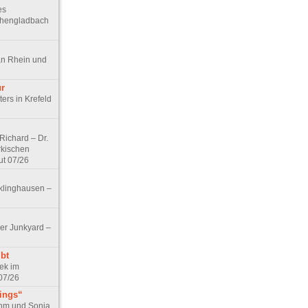
es
chengladbach
an Rhein und
ur
ers in Krefeld
ichard – Dr.
rkischen
ut 07/26
klinghausen –
er Junkyard –
bt
ek im
07/26
tings“
ohm und Sonja