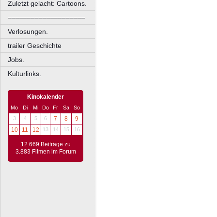
Zuletzt gelacht: Cartoons.
––––––––––––––––––––
Verlosungen.
trailer Geschichte
Jobs.
Kulturlinks.
Kinokalender
Mo
Di
Mi
Do
Fr
Sa
So
3
4
5
6
7
8
9
10
11
12
13
14
15
16
12.669 Beiträge zu
3.883 Filmen im Forum