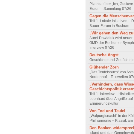
Pizonka über „Ich, Gustave
Essen – Sammlung 07/26
Gegen die Menschenve
Teil 1: Lokale Initiativen – D
Bauer-Forum in Bochum
„Wir gehen den Weg z
Aurel Dawidiuk wird neuer 
GMD der Bochumer Sympho
Interview 07/26
Deutsche Angst
Geschichte und Gedächtnis
Glühender Zorn
„Das Teufelsbuch“ von Asta 
Nordenhof – Textwelten 07
„Verhindern, dass Wiss
Geschichtspolitik ersetz
Teil 1: Interview – Historike
Leonhard über Angriffe auf 
Erinnerungskultur
Von Tod und Teufel
„Walpurgisnacht“ in der Kö
Philharmonie – Klassik am
Den Banken widersprec
Island und das Gemeinwoh