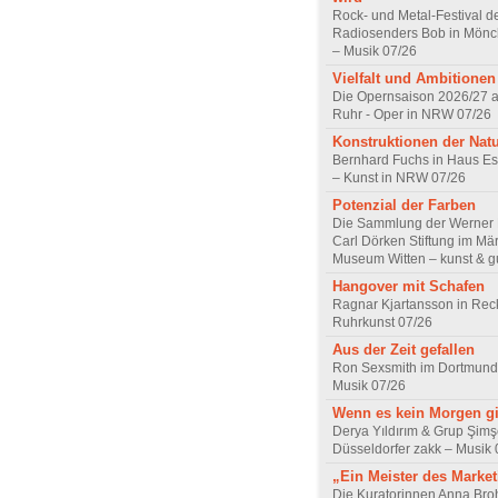
Rock- und Metal-Festival d
Radiosenders Bob in Mön
– Musik 07/26
Vielfalt und Ambitionen
Die Opernsaison 2026/27 
Ruhr - Oper in NRW 07/26
Konstruktionen der Nat
Bernhard Fuchs in Haus Est
– Kunst in NRW 07/26
Potenzial der Farben
Die Sammlung der Werner R
Carl Dörken Stiftung im Mä
Museum Witten – kunst & g
Hangover mit Schafen
Ragnar Kjartansson in Rec
Ruhrkunst 07/26
Aus der Zeit gefallen
Ron Sexsmith im Dortmund
Musik 07/26
Wenn es kein Morgen gi
Derya Yıldırım & Grup Şimş
Düsseldorfer zakk – Musik 
„Ein Meister des Marke
Die Kuratorinnen Anna Br