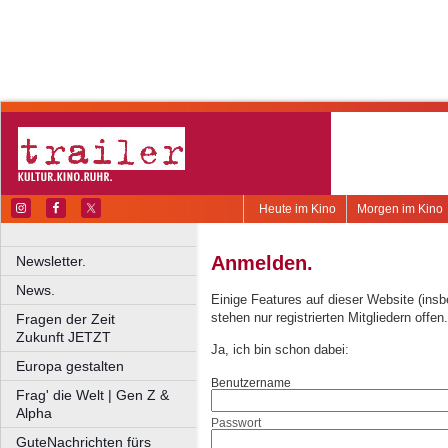
Heute im Kino
Morgen im Kino
Anmelden.
Newsletter.
News.
Einige Features auf dieser Website (ins
stehen nur registrierten Mitgliedern offen.
Fragen der Zeit
Zukunft JETZT
Ja, ich bin schon dabei:
Europa gestalten
Benutzername
Frag' die Welt | Gen Z &
Alpha
Passwort
GuteNachrichten fürs