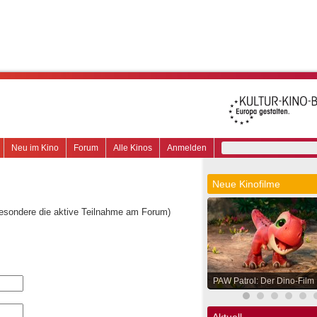
Neu im Kino
Forum
Alle Kinos
Anmelden
Neue Kinofilme
besondere die aktive Teilnahme am Forum)
PAW Patrol: Der Dino-Film
Aktuell