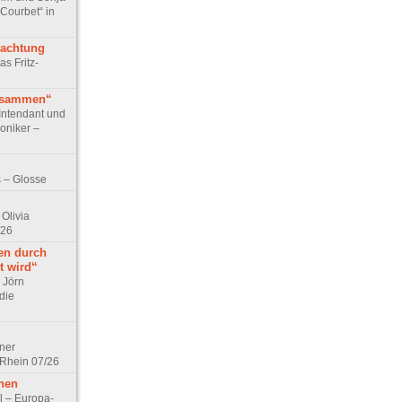
 Courbet“ in
rachtung
as Fritz-
usammen“
Intendant und
niker –
 – Glosse
Olivia
/26
en durch
t wird“
r Jörn
die
lner
 Rhein 07/26
hen
l – Europa-