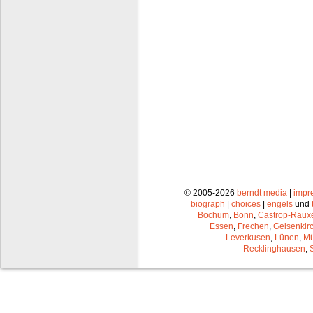
© 2005-2026
berndt media
|
impr
biograph
|
choices
|
engels
und
Bochum
,
Bonn
,
Castrop-Raux
Essen
,
Frechen
,
Gelsenkir
Leverkusen
,
Lünen
,
Mü
Recklinghausen
,