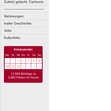
Zuletzt gelacht: Cartoons.
––––––––––––––––––––
Verlosungen.
trailer Geschichte
Jobs.
Kulturlinks.
Kinokalender
Mo
Di
Mi
Do
Fr
Sa
So
3
4
5
6
7
8
9
10
11
12
13
14
15
16
12.669 Beiträge zu
3.883 Filmen im Forum