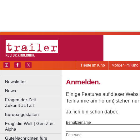
Heute im Kino
Morgen im Kino
Anmelden.
Newsletter.
News.
Einige Features auf dieser Websi
Fragen der Zeit
Teilnahme am Forum) stehen nur re
Zukunft JETZT
Ja, ich bin schon dabei:
Europa gestalten
Benutzername
Frag' die Welt | Gen Z &
Alpha
Passwort
GuteNachrichten fürs