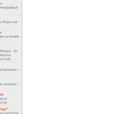
es
chengladbach
an Rhein und
ur
ers in Krefeld
ichard – Dr.
rkischen
ut 07/26
klinghausen –
er Junkyard –
bt
ek im
07/26
tings“
ohm und Sonja