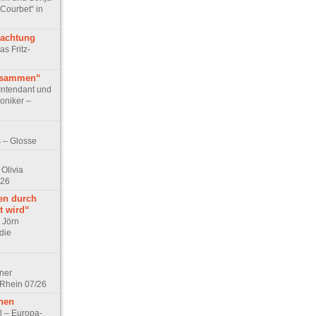
 Courbet“ in
rachtung
as Fritz-
usammen“
Intendant und
niker –
 – Glosse
Olivia
/26
en durch
t wird“
r Jörn
die
lner
 Rhein 07/26
hen
l – Europa-