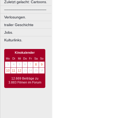
Zuletzt gelacht: Cartoons.
––––––––––––––––––––
Verlosungen.
trailer Geschichte
Jobs.
Kulturlinks.
Kinokalender
Mo
Di
Mi
Do
Fr
Sa
So
3
4
5
6
7
8
9
10
11
12
13
14
15
16
12.669 Beiträge zu
3.883 Filmen im Forum