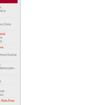
n
ZW in
s Christ-
anal
in
26
des
n Anna Ruchat
g
 Belorusets –
6
ockt
ein
 Rob-Fest