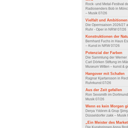
Rock- und Metal-Festival d
Radiosenders Bob in Mön
– Musik 07/26
Vielfalt und Ambitionen
Die Opernsaison 2026/27 
Ruhr - Oper in NRW 07/26
Konstruktionen der Nat
Bernhard Fuchs in Haus Est
– Kunst in NRW 07/26
Potenzial der Farben
Die Sammlung der Werner R
Carl Dörken Stiftung im Mä
Museum Witten – kunst & g
Hangover mit Schafen
Ragnar Kjartansson in Rec
Ruhrkunst 07/26
Aus der Zeit gefallen
Ron Sexsmith im Dortmund
Musik 07/26
Wenn es kein Morgen gi
Derya Yıldırım & Grup Şimş
Düsseldorfer zakk – Musik 
„Ein Meister des Marke
Die Kuratorinnen Anna Br