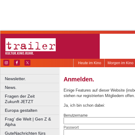
Heute im Kino
Morgen im Kino
Anmelden.
Newsletter.
News.
Einige Features auf dieser Website (ins
stehen nur registrierten Mitgliedern offen.
Fragen der Zeit
Zukunft JETZT
Ja, ich bin schon dabei:
Europa gestalten
Benutzername
Frag' die Welt | Gen Z &
Alpha
Passwort
GuteNachrichten fürs