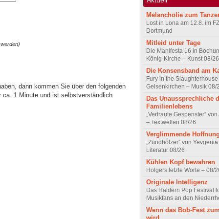
Melancholie zum Tanze
Lost in Lona am 12.8. im F
Dortmund
Mitleid unter Tage
 werden)
Die Manifesta 16 in Bochum
König-Kirche – Kunst 08/26
Die Konsensband am K
Fury in the Slaughterhouse 
 haben, dann kommen Sie über den folgenden
Gelsenkirchen – Musik 08/
ca. 1 Minute und ist selbstverständlich
Das Unaussprechliche 
Familienlebens
„Vertraute Gespenster“ vo
– Textwelten 08/26
Verglimmende Hoffnun
„Zündhölzer“ von Yevgenia
Literatur 08/26
Kühlen Kopf bewahren
Holgers letzte Worte – 08/2
Originale Intelligenz
Das Haldern Pop Festival l
Musikfans an den Niederrh
Wenn das Bob-Fest zum
wird