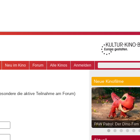
Neu im Kino
Forum
Alle Kinos
Anmelden
Neue Kinofilme
besondere die aktive Teilnahme am Forum)
PAW Patrol: Der Dino-Film
Aktuell