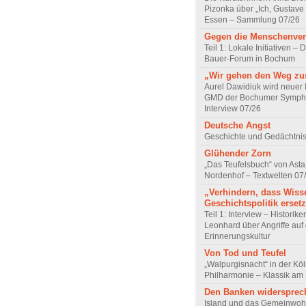
Pizonka über „Ich, Gustave
Essen – Sammlung 07/26
Gegen die Menschenve
Teil 1: Lokale Initiativen – D
Bauer-Forum in Bochum
„Wir gehen den Weg z
Aurel Dawidiuk wird neuer 
GMD der Bochumer Sympho
Interview 07/26
Deutsche Angst
Geschichte und Gedächtnis
Glühender Zorn
„Das Teufelsbuch“ von Asta 
Nordenhof – Textwelten 07
„Verhindern, dass Wiss
Geschichtspolitik ersetz
Teil 1: Interview – Historike
Leonhard über Angriffe auf 
Erinnerungskultur
Von Tod und Teufel
„Walpurgisnacht“ in der Kö
Philharmonie – Klassik am
Den Banken widersprec
Island und das Gemeinwoh