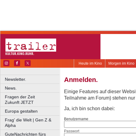
Heute im Kino
Morgen im Kino
Anmelden.
Newsletter.
News.
Einige Features auf dieser Websi
Fragen der Zeit
Teilnahme am Forum) stehen nur re
Zukunft JETZT
Ja, ich bin schon dabei:
Europa gestalten
Benutzername
Frag' die Welt | Gen Z &
Alpha
Passwort
GuteNachrichten fürs