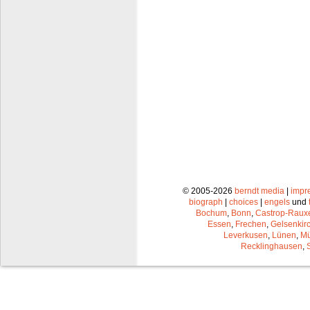
© 2005-2026
berndt media
|
impr
biograph
|
choices
|
engels
und
Bochum
,
Bonn
,
Castrop-Raux
Essen
,
Frechen
,
Gelsenkir
Leverkusen
,
Lünen
,
Mü
Recklinghausen
,