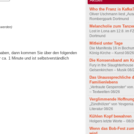
Who the Franz is Kafka
Oliver Uschmann liest „Aus
Rombergpark Dortmund
Melancholie zum Tanze
 werden)
Lost in Lona am 12.8. im F
Dortmund
Mitleid unter Tage
Die Manifesta 16 in Bochum
 haben, dann kommen Sie über den folgenden
König-Kirche – Kunst 08/26
ca. 1 Minute und ist selbstverständlich
Die Konsensband am K
Fury in the Slaughterhouse 
Gelsenkirchen – Musik 08/
Das Unaussprechliche 
Familienlebens
„Vertraute Gespenster“ vo
– Textwelten 08/26
Verglimmende Hoffnun
„Zündhölzer“ von Yevgenia
Literatur 08/26
Kühlen Kopf bewahren
Holgers letzte Worte – 08/2
Wenn das Bob-Fest zum
wird