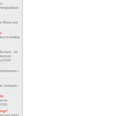
es
chengladbach
an Rhein und
ur
ers in Krefeld
ichard – Dr.
rkischen
ut 07/26
klinghausen –
er Junkyard –
bt
ek im
07/26
tings“
ohm und Sonja