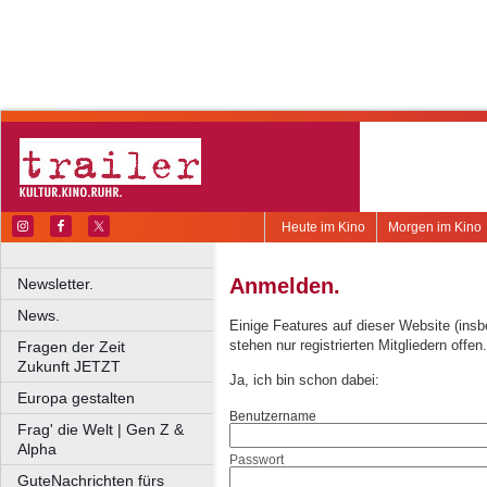
Heute im Kino
Morgen im Kino
Anmelden.
Newsletter.
News.
Einige Features auf dieser Website (ins
stehen nur registrierten Mitgliedern offen.
Fragen der Zeit
Zukunft JETZT
Ja, ich bin schon dabei:
Europa gestalten
Benutzername
Frag' die Welt | Gen Z &
Alpha
Passwort
GuteNachrichten fürs