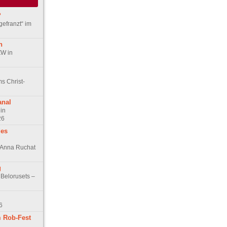
?
gefranzt“ im
n
ZW in
s Christ-
anal
in
26
des
n Anna Ruchat
g
 Belorusets –
6
 Rob-Fest