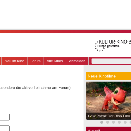
Neu im Kino
Forum
Alle Kinos
Anmelden
Neue Kinofilme
besondere die aktive Teilnahme am Forum)
PAW Patrol: Der Dino-Film
Aktuell