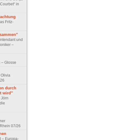
 Courbet“ in
rachtung
as Fritz-
usammen“
Intendant und
niker –
 – Glosse
Olivia
/26
en durch
t wird“
r Jörn
die
lner
 Rhein 07/26
hen
l – Europa-