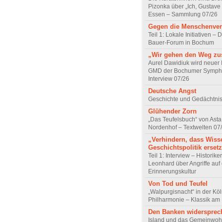
Pizonka über „Ich, Gustave
Essen – Sammlung 07/26
Gegen die Menschenve
Teil 1: Lokale Initiativen – D
Bauer-Forum in Bochum
„Wir gehen den Weg z
Aurel Dawidiuk wird neuer 
GMD der Bochumer Sympho
Interview 07/26
Deutsche Angst
Geschichte und Gedächtnis
Glühender Zorn
„Das Teufelsbuch“ von Asta 
Nordenhof – Textwelten 07
„Verhindern, dass Wiss
Geschichtspolitik ersetz
Teil 1: Interview – Historike
Leonhard über Angriffe auf 
Erinnerungskultur
Von Tod und Teufel
„Walpurgisnacht“ in der Kö
Philharmonie – Klassik am
Den Banken widersprec
Island und das Gemeinwoh