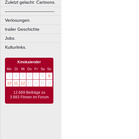
Zuletzt gelacht: Cartoons.
––––––––––––––––––––
Verlosungen.
trailer Geschichte
Jobs.
Kulturlinks.
Kinokalender
Mo
Di
Mi
Do
Fr
Sa
So
3
4
5
6
7
8
9
10
11
12
13
14
15
16
12.669 Beiträge zu
3.883 Filmen im Forum