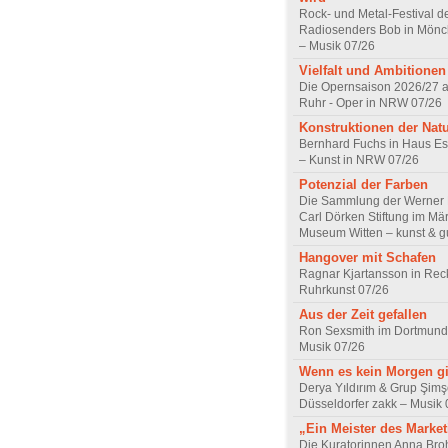
Rock- und Metal-Festival d
Radiosenders Bob in Mön
– Musik 07/26
Vielfalt und Ambitionen
Die Opernsaison 2026/27 
Ruhr - Oper in NRW 07/26
Konstruktionen der Nat
Bernhard Fuchs in Haus Est
– Kunst in NRW 07/26
Potenzial der Farben
Die Sammlung der Werner R
Carl Dörken Stiftung im Mä
Museum Witten – kunst & g
Hangover mit Schafen
Ragnar Kjartansson in Rec
Ruhrkunst 07/26
Aus der Zeit gefallen
Ron Sexsmith im Dortmund
Musik 07/26
Wenn es kein Morgen gi
Derya Yıldırım & Grup Şimş
Düsseldorfer zakk – Musik 
„Ein Meister des Marke
Die Kuratorinnen Anna Br