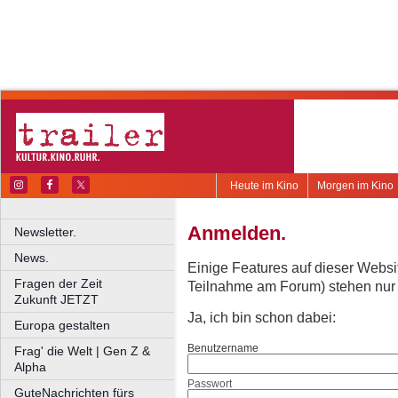
Heute im Kino
Morgen im Kino
Anmelden.
Newsletter.
News.
Einige Features auf dieser Websi
Fragen der Zeit
Teilnahme am Forum) stehen nur re
Zukunft JETZT
Ja, ich bin schon dabei:
Europa gestalten
Benutzername
Frag' die Welt | Gen Z &
Alpha
Passwort
GuteNachrichten fürs