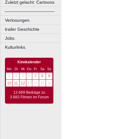
Zuletzt gelacht: Cartoons.
––––––––––––––––––––
Verlosungen.
trailer Geschichte
Jobs.
Kulturlinks.
Kinokalender
Mo
Di
Mi
Do
Fr
Sa
So
3
4
5
6
7
8
9
10
11
12
13
14
15
16
12.669 Beiträge zu
3.883 Filmen im Forum