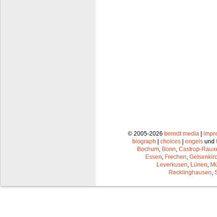
© 2005-2026
berndt media
|
impr
biograph
|
choices
|
engels
und
Bochum
,
Bonn
,
Castrop-Raux
Essen
,
Frechen
,
Gelsenkir
Leverkusen
,
Lünen
,
Mü
Recklinghausen
,