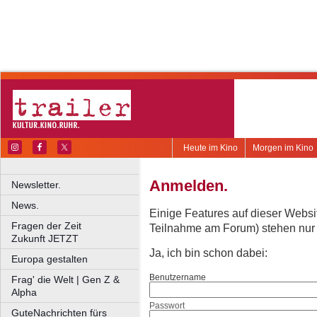
Heute im Kino
Morgen im Kino
Anmelden.
Newsletter.
News.
Einige Features auf dieser Websi
Fragen der Zeit
Teilnahme am Forum) stehen nur re
Zukunft JETZT
Ja, ich bin schon dabei:
Europa gestalten
Benutzername
Frag' die Welt | Gen Z &
Alpha
Passwort
GuteNachrichten fürs