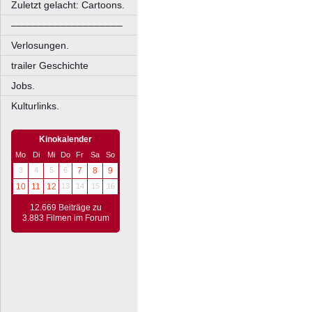
Zuletzt gelacht: Cartoons.
––––––––––––––––––––
Verlosungen.
trailer Geschichte
Jobs.
Kulturlinks.
Kinokalender
Mo
Di
Mi
Do
Fr
Sa
So
3
4
5
6
7
8
9
10
11
12
13
14
15
16
12.669 Beiträge zu
3.883 Filmen im Forum