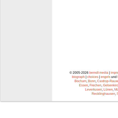
© 2005-2026
berndt media
|
impr
biograph
|
choices
|
engels
und
Bochum
,
Bonn
,
Castrop-Raux
Essen
,
Frechen
,
Gelsenkir
Leverkusen
,
Lünen
,
Mü
Recklinghausen
,