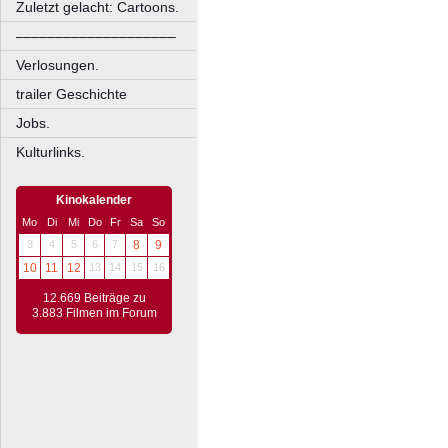
Zuletzt gelacht: Cartoons.
––––––––––––––––––––
Verlosungen.
trailer Geschichte
Jobs.
Kulturlinks.
Kinokalender
Mo
Di
Mi
Do
Fr
Sa
So
3
4
5
6
7
8
9
10
11
12
13
14
15
16
12.669 Beiträge zu
3.883 Filmen im Forum