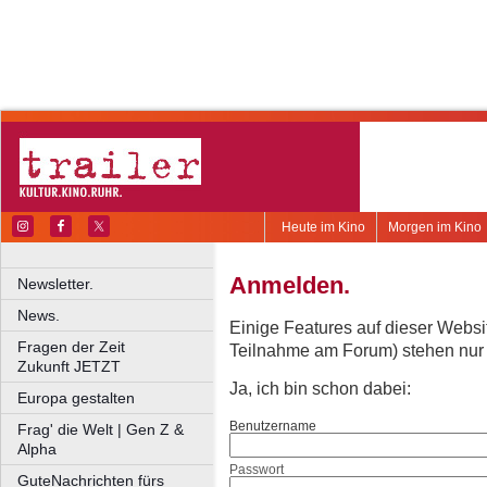
Heute im Kino
Morgen im Kino
Anmelden.
Newsletter.
News.
Einige Features auf dieser Websi
Fragen der Zeit
Teilnahme am Forum) stehen nur re
Zukunft JETZT
Ja, ich bin schon dabei:
Europa gestalten
Benutzername
Frag' die Welt | Gen Z &
Alpha
Passwort
GuteNachrichten fürs