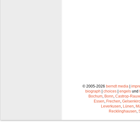
© 2005-2026
berndt media
|
impr
biograph
|
choices
|
engels
und
Bochum
,
Bonn
,
Castrop-Raux
Essen
,
Frechen
,
Gelsenkir
Leverkusen
,
Lünen
,
Mü
Recklinghausen
,