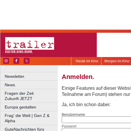
Heute im Kino
Morgen im Kino
Anmelden.
Newsletter.
News.
Einige Features auf dieser Websi
Fragen der Zeit
Teilnahme am Forum) stehen nur re
Zukunft JETZT
Ja, ich bin schon dabei:
Europa gestalten
Benutzername
Frag' die Welt | Gen Z &
Alpha
Passwort
GuteNachrichten fürs