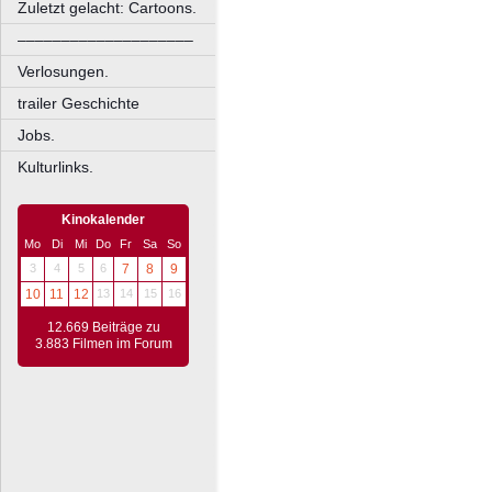
Zuletzt gelacht: Cartoons.
––––––––––––––––––––
Verlosungen.
trailer Geschichte
Jobs.
Kulturlinks.
Kinokalender
Mo
Di
Mi
Do
Fr
Sa
So
3
4
5
6
7
8
9
10
11
12
13
14
15
16
12.669 Beiträge zu
3.883 Filmen im Forum