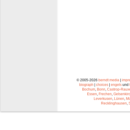
© 2005-2026
berndt media
|
impr
biograph
|
choices
|
engels
und
Bochum
,
Bonn
,
Castrop-Raux
Essen
,
Frechen
,
Gelsenkir
Leverkusen
,
Lünen
,
Mü
Recklinghausen
,