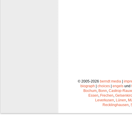
© 2005-2026
berndt media
|
impr
biograph
|
choices
|
engels
und
Bochum
,
Bonn
,
Castrop-Raux
Essen
,
Frechen
,
Gelsenkir
Leverkusen
,
Lünen
,
Mü
Recklinghausen
,