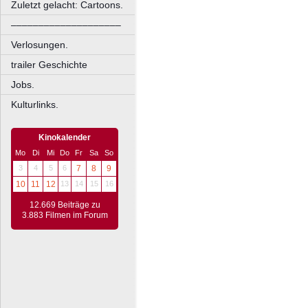
Zuletzt gelacht: Cartoons.
––––––––––––––––––––
Verlosungen.
trailer Geschichte
Jobs.
Kulturlinks.
Kinokalender
Mo
Di
Mi
Do
Fr
Sa
So
3
4
5
6
7
8
9
10
11
12
13
14
15
16
12.669 Beiträge zu
3.883 Filmen im Forum