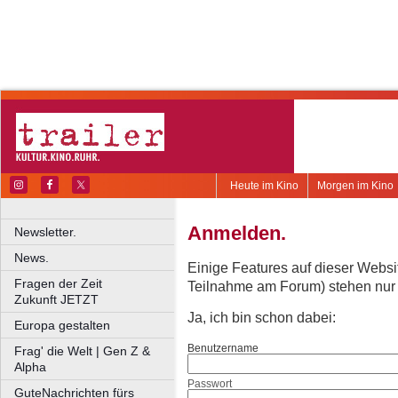
Heute im Kino
Morgen im Kino
Anmelden.
Newsletter.
News.
Einige Features auf dieser Websi
Fragen der Zeit
Teilnahme am Forum) stehen nur re
Zukunft JETZT
Ja, ich bin schon dabei:
Europa gestalten
Benutzername
Frag' die Welt | Gen Z &
Alpha
Passwort
GuteNachrichten fürs