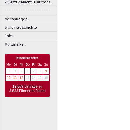
Zuletzt gelacht: Cartoons.
––––––––––––––––––––
Verlosungen.
trailer Geschichte
Jobs.
Kulturlinks.
Kinokalender
Mo
Di
Mi
Do
Fr
Sa
So
3
4
5
6
7
8
9
10
11
12
13
14
15
16
12.669 Beiträge zu
3.883 Filmen im Forum