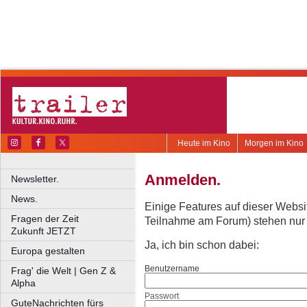
Heute im Kino
Morgen im Kino
Anmelden.
Newsletter.
News.
Einige Features auf dieser Websi
Fragen der Zeit
Teilnahme am Forum) stehen nur re
Zukunft JETZT
Ja, ich bin schon dabei:
Europa gestalten
Benutzername
Frag' die Welt | Gen Z &
Alpha
Passwort
GuteNachrichten fürs