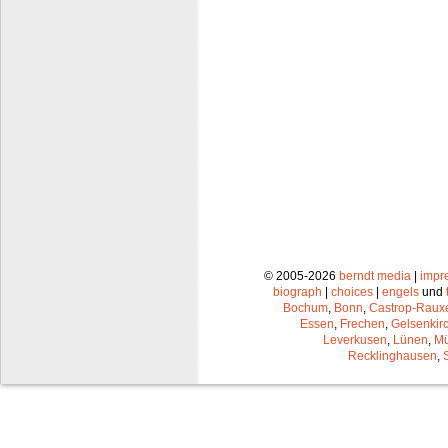
© 2005-2026
berndt media
|
impr
biograph
|
choices
|
engels
und
Bochum
,
Bonn
,
Castrop-Raux
Essen
,
Frechen
,
Gelsenkir
Leverkusen
,
Lünen
,
Mü
Recklinghausen
,