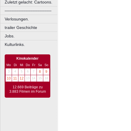
Zuletzt gelacht: Cartoons.
––––––––––––––––––––
Verlosungen.
trailer Geschichte
Jobs.
Kulturlinks.
Kinokalender
Mo
Di
Mi
Do
Fr
Sa
So
3
4
5
6
7
8
9
10
11
12
13
14
15
16
12.669 Beiträge zu
3.883 Filmen im Forum