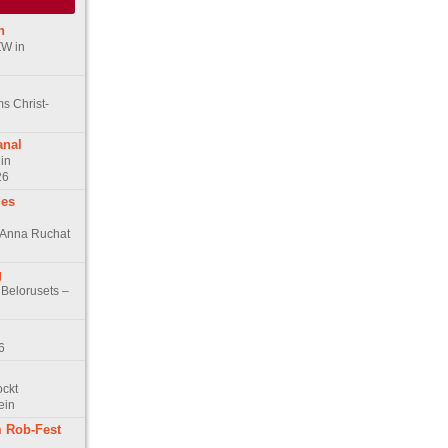
n
ZW in
s Christ-
anal
in
26
des
n Anna Ruchat
g
 Belorusets –
6
ockt
ein
 Rob-Fest