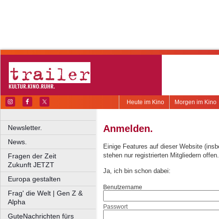
Heute im Kino
Morgen im Kino
Anmelden.
Newsletter.
News.
Einige Features auf dieser Website (ins
stehen nur registrierten Mitgliedern offen.
Fragen der Zeit
Zukunft JETZT
Ja, ich bin schon dabei:
Europa gestalten
Benutzername
Frag' die Welt | Gen Z &
Alpha
Passwort
GuteNachrichten fürs