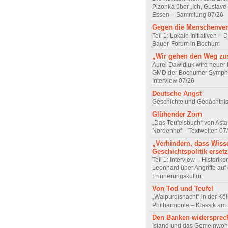
Pizonka über „Ich, Gustave
Essen – Sammlung 07/26
Gegen die Menschenve
Teil 1: Lokale Initiativen – D
Bauer-Forum in Bochum
„Wir gehen den Weg z
Aurel Dawidiuk wird neuer 
GMD der Bochumer Sympho
Interview 07/26
Deutsche Angst
Geschichte und Gedächtnis
Glühender Zorn
„Das Teufelsbuch“ von Asta 
Nordenhof – Textwelten 07
„Verhindern, dass Wiss
Geschichtspolitik ersetz
Teil 1: Interview – Historike
Leonhard über Angriffe auf 
Erinnerungskultur
Von Tod und Teufel
„Walpurgisnacht“ in der Kö
Philharmonie – Klassik am
Den Banken widersprec
Island und das Gemeinwoh