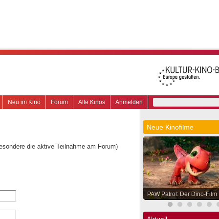
Neu im Kino
Forum
Alle Kinos
Anmelden
Neue Kinofilme
besondere die aktive Teilnahme am Forum)
PAW Patrol: Der Dino-Film
Aktuell