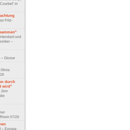
 Courbet“ in
rachtung
as Fritz-
usammen“
Intendant und
niker –
 – Glosse
Olivia
/26
en durch
t wird“
r Jörn
die
lner
 Rhein 07/26
hen
l – Europa-