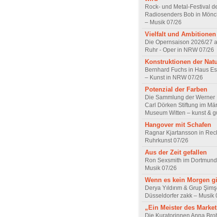
Rock- und Metal-Festival d
Radiosenders Bob in Mön
– Musik 07/26
Vielfalt und Ambitionen
Die Opernsaison 2026/27 
Ruhr - Oper in NRW 07/26
Konstruktionen der Nat
Bernhard Fuchs in Haus Est
– Kunst in NRW 07/26
Potenzial der Farben
Die Sammlung der Werner R
Carl Dörken Stiftung im Mä
Museum Witten – kunst & g
Hangover mit Schafen
Ragnar Kjartansson in Rec
Ruhrkunst 07/26
Aus der Zeit gefallen
Ron Sexsmith im Dortmund
Musik 07/26
Wenn es kein Morgen gi
Derya Yıldırım & Grup Şimş
Düsseldorfer zakk – Musik 
„Ein Meister des Marke
Die Kuratorinnen Anna Br