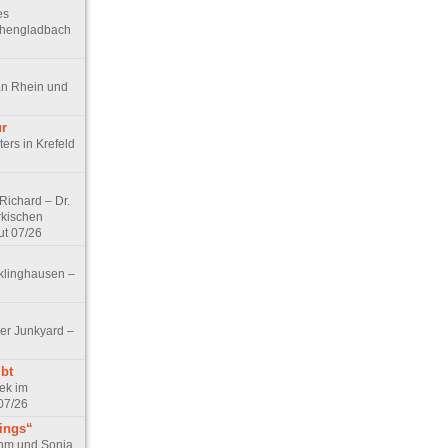
es
chengladbach
an Rhein und
ur
ers in Krefeld
ichard – Dr.
rkischen
ut 07/26
klinghausen –
er Junkyard –
bt
ek im
07/26
tings“
ohm und Sonja