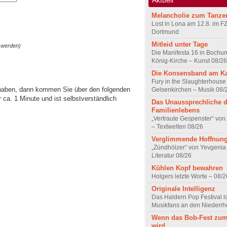
Melancholie zum Tanze
Lost in Lona am 12.8. im F
Dortmund
Mitleid unter Tage
 werden)
Die Manifesta 16 in Bochum
König-Kirche – Kunst 08/26
Die Konsensband am K
Fury in the Slaughterhouse 
 haben, dann kommen Sie über den folgenden
Gelsenkirchen – Musik 08/
ca. 1 Minute und ist selbstverständlich
Das Unaussprechliche 
Familienlebens
„Vertraute Gespenster“ vo
– Textwelten 08/26
Verglimmende Hoffnun
„Zündhölzer“ von Yevgenia
Literatur 08/26
Kühlen Kopf bewahren
Holgers letzte Worte – 08/2
Originale Intelligenz
Das Haldern Pop Festival l
Musikfans an den Niederrh
Wenn das Bob-Fest zum
wird