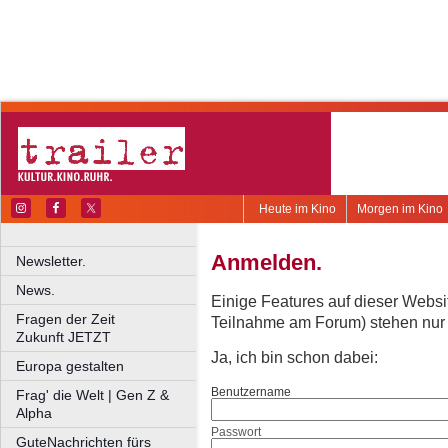
Heute im Kino
Morgen im Kino
Anmelden.
Newsletter.
News.
Einige Features auf dieser Websi
Fragen der Zeit
Teilnahme am Forum) stehen nur re
Zukunft JETZT
Ja, ich bin schon dabei:
Europa gestalten
Benutzername
Frag' die Welt | Gen Z &
Alpha
Passwort
GuteNachrichten fürs