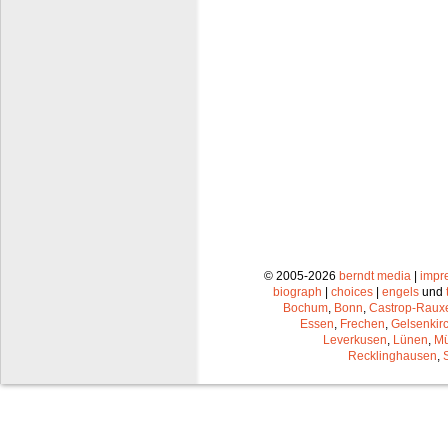
© 2005-2026
berndt media
|
impr
biograph
|
choices
|
engels
und
Bochum
,
Bonn
,
Castrop-Raux
Essen
,
Frechen
,
Gelsenkir
Leverkusen
,
Lünen
,
Mü
Recklinghausen
,