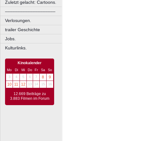
Zuletzt gelacht: Cartoons.
––––––––––––––––––––
Verlosungen.
trailer Geschichte
Jobs.
Kulturlinks.
Kinokalender
Mo
Di
Mi
Do
Fr
Sa
So
3
4
5
6
7
8
9
10
11
12
13
14
15
16
12.669 Beiträge zu
3.883 Filmen im Forum