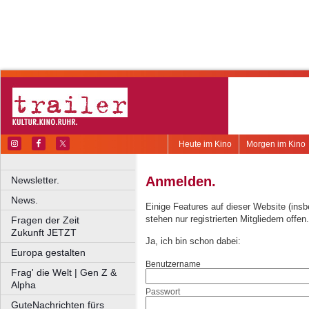
Heute im Kino
Morgen im Kino
Anmelden.
Newsletter.
News.
Einige Features auf dieser Website (ins
stehen nur registrierten Mitgliedern offen.
Fragen der Zeit
Zukunft JETZT
Ja, ich bin schon dabei:
Europa gestalten
Benutzername
Frag' die Welt | Gen Z &
Alpha
Passwort
GuteNachrichten fürs