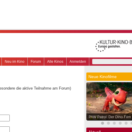
Neu im Kino
Forum
Alle Kinos
Anmelden
Neue Kinofilme
besondere die aktive Teilnahme am Forum)
PAW Patrol: Der Dino-Film
Aktuell