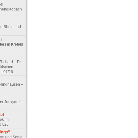
es
chengladbach
an Rhein und
ur
ers in Krefeld
ichard – Dr.
rkischen
ut 07/26
klinghausen –
er Junkyard –
bt
ek im
07/26
tings“
ohm und Sonja