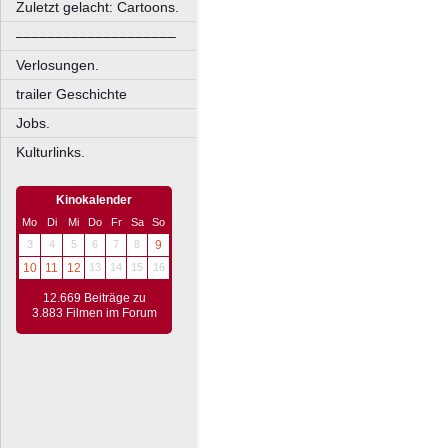
Zuletzt gelacht: Cartoons.
––––––––––––––––––––
Verlosungen.
trailer Geschichte
Jobs.
Kulturlinks.
Kinokalender
Mo
Di
Mi
Do
Fr
Sa
So
3
4
5
6
7
8
9
10
11
12
13
14
15
16
12.669 Beiträge zu
3.883 Filmen im Forum