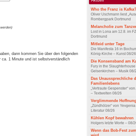
Who the Franz is Kafka
Oliver Uschmann liest „Aus
Rombergpark Dortmund
Melancholie zum Tanze
 werden)
Lost in Lona am 12.8. im F
Dortmund
Mitleid unter Tage
Die Manifesta 16 in Bochum
 haben, dann kommen Sie über den folgenden
König-Kirche – Kunst 08/26
ca. 1 Minute und ist selbstverständlich
Die Konsensband am K
Fury in the Slaughterhouse 
Gelsenkirchen – Musik 08/
Das Unaussprechliche 
Familienlebens
„Vertraute Gespenster“ vo
– Textwelten 08/26
Verglimmende Hoffnun
„Zündhölzer“ von Yevgenia
Literatur 08/26
Kühlen Kopf bewahren
Holgers letzte Worte – 08/2
Wenn das Bob-Fest zum
wird