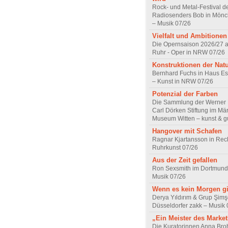
Rock- und Metal-Festival d
Radiosenders Bob in Mön
– Musik 07/26
Vielfalt und Ambitionen
Die Opernsaison 2026/27 
Ruhr - Oper in NRW 07/26
Konstruktionen der Nat
Bernhard Fuchs in Haus Est
– Kunst in NRW 07/26
Potenzial der Farben
Die Sammlung der Werner R
Carl Dörken Stiftung im Mä
Museum Witten – kunst & g
Hangover mit Schafen
Ragnar Kjartansson in Rec
Ruhrkunst 07/26
Aus der Zeit gefallen
Ron Sexsmith im Dortmund
Musik 07/26
Wenn es kein Morgen gi
Derya Yıldırım & Grup Şimş
Düsseldorfer zakk – Musik 
„Ein Meister des Marke
Die Kuratorinnen Anna Br