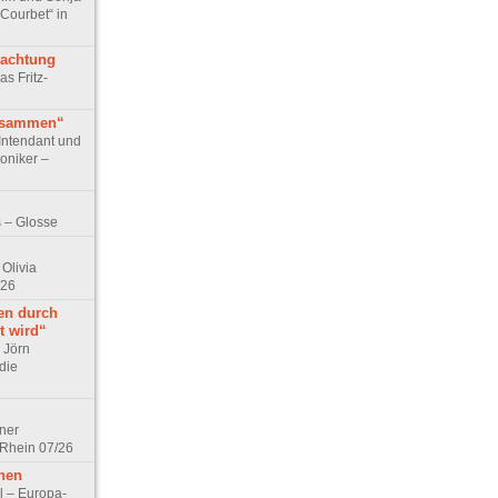
 Courbet“ in
rachtung
as Fritz-
usammen“
Intendant und
niker –
 – Glosse
Olivia
/26
en durch
t wird“
r Jörn
die
lner
 Rhein 07/26
hen
l – Europa-