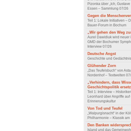
Pizonka über „Ich, Gustave
Essen – Sammlung 07/26
Gegen die Menschenve
Teil 1: Lokale Initiativen – D
Bauer-Forum in Bochum
„Wir gehen den Weg z
Aurel Dawidiuk wird neuer 
GMD der Bochumer Sympho
Interview 07/26
Deutsche Angst
Geschichte und Gedächtnis
Glühender Zorn
„Das Teufelsbuch“ von Asta 
Nordenhof – Textwelten 07
„Verhindern, dass Wiss
Geschichtspolitik ersetz
Teil 1: Interview – Historike
Leonhard über Angriffe auf 
Erinnerungskultur
Von Tod und Teufel
„Walpurgisnacht“ in der Kö
Philharmonie – Klassik am
Den Banken widersprec
Island und das Gemeinwoh