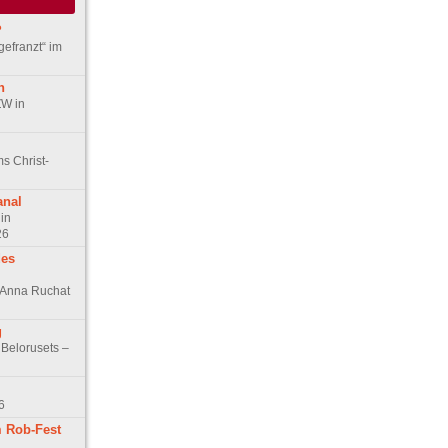
?
gefranzt“ im
n
ZW in
s Christ-
anal
in
26
des
n Anna Ruchat
g
 Belorusets –
6
 Rob-Fest