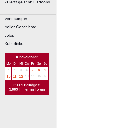
Zuletzt gelacht: Cartoons.
––––––––––––––––––––
Verlosungen.
trailer Geschichte
Jobs.
Kulturlinks.
Kinokalender
Mo
Di
Mi
Do
Fr
Sa
So
3
4
5
6
7
8
9
10
11
12
13
14
15
16
12.669 Beiträge zu
3.883 Filmen im Forum