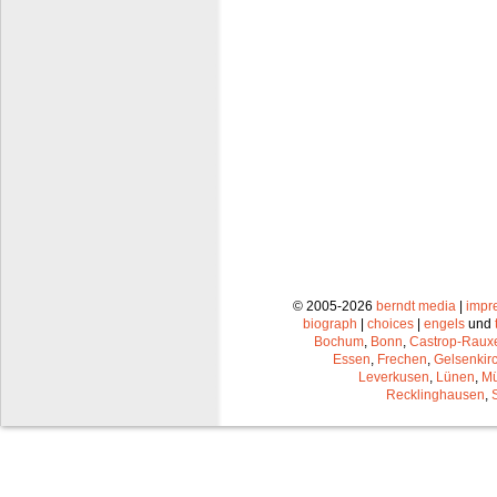
© 2005-2026
berndt media
|
impr
biograph
|
choices
|
engels
und
Bochum
,
Bonn
,
Castrop-Raux
Essen
,
Frechen
,
Gelsenkir
Leverkusen
,
Lünen
,
Mü
Recklinghausen
,