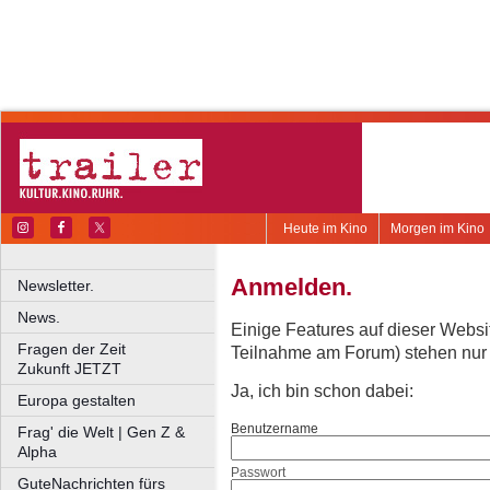
Heute im Kino
Morgen im Kino
Anmelden.
Newsletter.
News.
Einige Features auf dieser Websi
Fragen der Zeit
Teilnahme am Forum) stehen nur re
Zukunft JETZT
Ja, ich bin schon dabei:
Europa gestalten
Benutzername
Frag' die Welt | Gen Z &
Alpha
Passwort
GuteNachrichten fürs