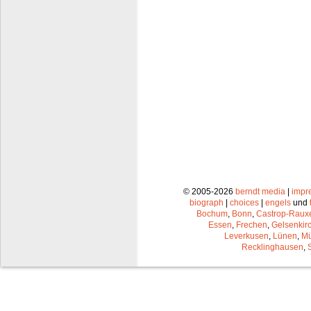
© 2005-2026
berndt media
|
impr
biograph
|
choices
|
engels
und
Bochum
,
Bonn
,
Castrop-Raux
Essen
,
Frechen
,
Gelsenkir
Leverkusen
,
Lünen
,
Mü
Recklinghausen
,