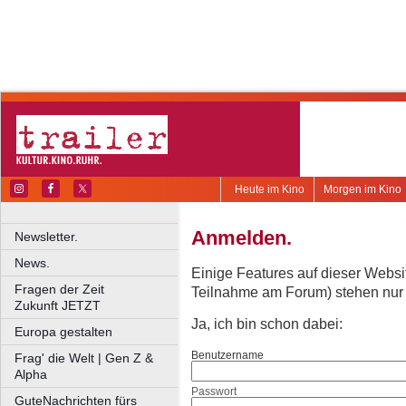
Heute im Kino
Morgen im Kino
Anmelden.
Newsletter.
News.
Einige Features auf dieser Websi
Fragen der Zeit
Teilnahme am Forum) stehen nur re
Zukunft JETZT
Ja, ich bin schon dabei:
Europa gestalten
Benutzername
Frag' die Welt | Gen Z &
Alpha
Passwort
GuteNachrichten fürs