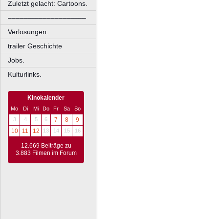
Zuletzt gelacht: Cartoons.
––––––––––––––––––––
Verlosungen.
trailer Geschichte
Jobs.
Kulturlinks.
Kinokalender
Mo
Di
Mi
Do
Fr
Sa
So
3
4
5
6
7
8
9
10
11
12
13
14
15
16
12.669 Beiträge zu
3.883 Filmen im Forum