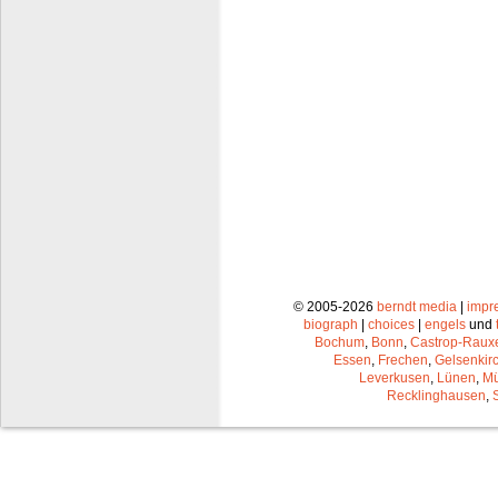
© 2005-2026
berndt media
|
impr
biograph
|
choices
|
engels
und
Bochum
,
Bonn
,
Castrop-Raux
Essen
,
Frechen
,
Gelsenkir
Leverkusen
,
Lünen
,
Mü
Recklinghausen
,