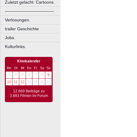
Zuletzt gelacht: Cartoons.
––––––––––––––––––––
Verlosungen.
trailer Geschichte
Jobs.
Kulturlinks.
Kinokalender
Mo
Di
Mi
Do
Fr
Sa
So
3
4
5
6
7
8
9
10
11
12
13
14
15
16
12.669 Beiträge zu
3.883 Filmen im Forum