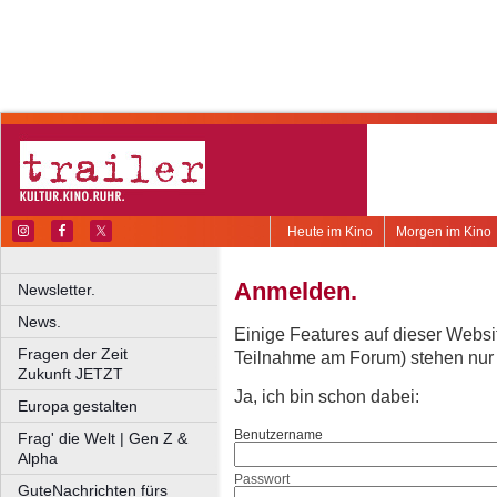
Heute im Kino
Morgen im Kino
Anmelden.
Newsletter.
News.
Einige Features auf dieser Websi
Fragen der Zeit
Teilnahme am Forum) stehen nur re
Zukunft JETZT
Ja, ich bin schon dabei:
Europa gestalten
Benutzername
Frag' die Welt | Gen Z &
Alpha
Passwort
GuteNachrichten fürs