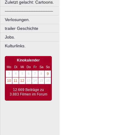
Zuletzt gelacht: Cartoons.
––––––––––––––––––––
Verlosungen.
trailer Geschichte
Jobs.
Kulturlinks.
Kinokalender
Mo
Di
Mi
Do
Fr
Sa
So
3
4
5
6
7
8
9
10
11
12
13
14
15
16
12.669 Beiträge zu
3.883 Filmen im Forum