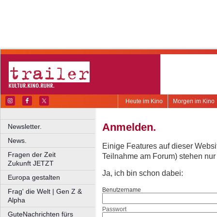
Heute im Kino
Morgen im Kino
Anmelden.
Newsletter.
News.
Einige Features auf dieser Websi
Fragen der Zeit
Teilnahme am Forum) stehen nur re
Zukunft JETZT
Ja, ich bin schon dabei:
Europa gestalten
Benutzername
Frag' die Welt | Gen Z &
Alpha
Passwort
GuteNachrichten fürs