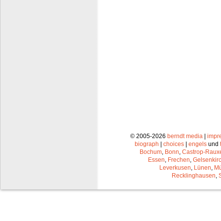
© 2005-2026
berndt media
|
impr
biograph
|
choices
|
engels
und
Bochum
,
Bonn
,
Castrop-Raux
Essen
,
Frechen
,
Gelsenkir
Leverkusen
,
Lünen
,
Mü
Recklinghausen
,