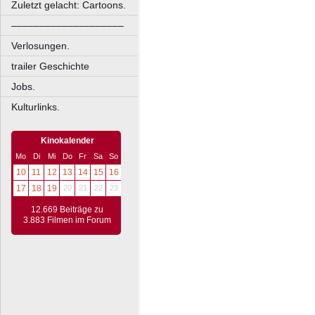
Zuletzt gelacht: Cartoons.
––––––––––––––––––––
Verlosungen.
trailer Geschichte
Jobs.
Kulturlinks.
Kinokalender
Mo
Di
Mi
Do
Fr
Sa
So
10
11
12
13
14
15
16
17
18
19
20
21
22
23
12.669 Beiträge zu
3.883 Filmen im Forum