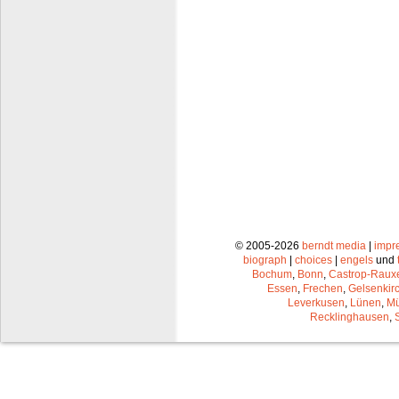
© 2005-2026
berndt media
|
impr
biograph
|
choices
|
engels
und
Bochum
,
Bonn
,
Castrop-Raux
Essen
,
Frechen
,
Gelsenkir
Leverkusen
,
Lünen
,
Mü
Recklinghausen
,