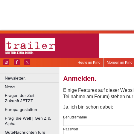
Heute im Kino
Morgen im Kino
Anmelden.
Newsletter.
News.
Einige Features auf dieser Websi
Fragen der Zeit
Teilnahme am Forum) stehen nur re
Zukunft JETZT
Ja, ich bin schon dabei:
Europa gestalten
Benutzername
Frag' die Welt | Gen Z &
Alpha
Passwort
GuteNachrichten fürs