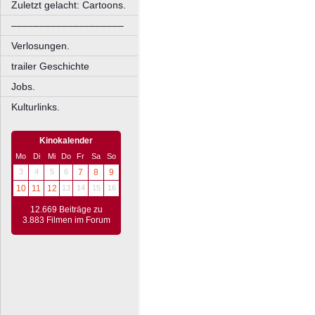
Zuletzt gelacht: Cartoons.
––––––––––––––––––––
Verlosungen.
trailer Geschichte
Jobs.
Kulturlinks.
Kinokalender
Mo
Di
Mi
Do
Fr
Sa
So
3
4
5
6
7
8
9
10
11
12
13
14
15
16
12.669 Beiträge zu
3.883 Filmen im Forum