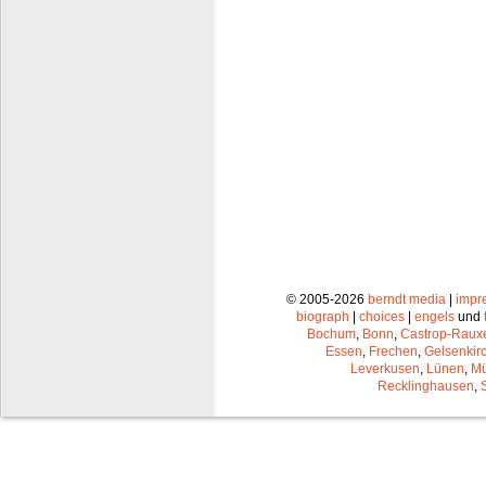
© 2005-2026
berndt media
|
impr
biograph
|
choices
|
engels
und
Bochum
,
Bonn
,
Castrop-Raux
Essen
,
Frechen
,
Gelsenkir
Leverkusen
,
Lünen
,
Mü
Recklinghausen
,