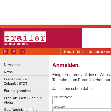
Heute im Kino
Morgen im Kino
Anmelden.
Newsletter.
News.
Einige Features auf dieser Websi
Fragen der Zeit
Teilnahme am Forum) stehen nur re
Zukunft JETZT
Ja, ich bin schon dabei:
Europa gestalten
Benutzername
Frag' die Welt | Gen Z &
Alpha
Passwort
GuteNachrichten fürs