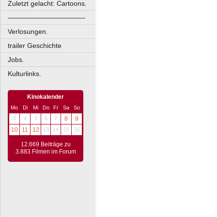
Zuletzt gelacht: Cartoons.
––––––––––––––––––––
Verlosungen.
trailer Geschichte
Jobs.
Kulturlinks.
Kinokalender
Mo
Di
Mi
Do
Fr
Sa
So
3
4
5
6
7
8
9
10
11
12
13
14
15
16
12.669 Beiträge zu
3.883 Filmen im Forum