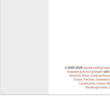
© 2005-2026
berndt media
|
impr
biograph
|
choices
|
engels
und
Bochum
,
Bonn
,
Castrop-Raux
Essen
,
Frechen
,
Gelsenkir
Leverkusen
,
Lünen
,
Mü
Recklinghausen
,