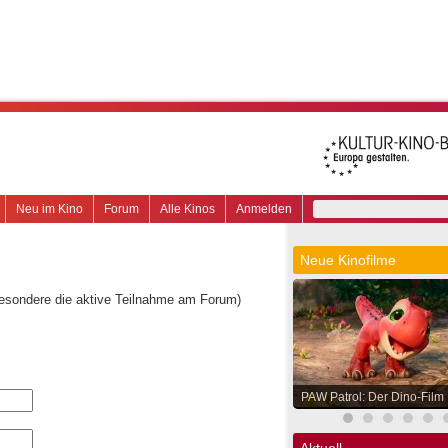
Neu im Kino
Forum
Alle Kinos
Anmelden
Neue Kinofilme
besondere die aktive Teilnahme am Forum)
PAW Patrol: Der Dino-Film
Aktuell