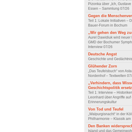
Pizonka über „Ich, Gustave
Essen – Sammlung 07/26
Gegen die Menschenve
Teil 1: Lokale Initiativen – D
Bauer-Forum in Bochum
„Wir gehen den Weg z
Aurel Dawidiuk wird neuer 
GMD der Bochumer Sympho
Interview 07/26
Deutsche Angst
Geschichte und Gedächtnis
Glühender Zorn
„Das Teufelsbuch“ von Asta 
Nordenhof – Textwelten 07
„Verhindern, dass Wiss
Geschichtspolitik ersetz
Teil 1: Interview – Historike
Leonhard über Angriffe auf 
Erinnerungskultur
Von Tod und Teufel
„Walpurgisnacht“ in der Kö
Philharmonie – Klassik am
Den Banken widersprec
Island und das Gemeinwoh