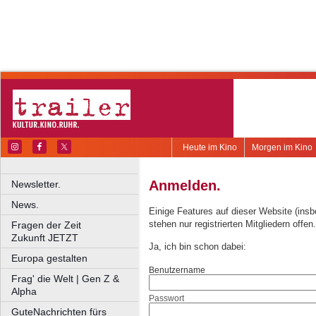
Heute im Kino
Morgen im Kino
Anmelden.
Newsletter.
News.
Einige Features auf dieser Website (ins
stehen nur registrierten Mitgliedern offen.
Fragen der Zeit
Zukunft JETZT
Ja, ich bin schon dabei:
Europa gestalten
Benutzername
Frag' die Welt | Gen Z &
Alpha
Passwort
GuteNachrichten fürs