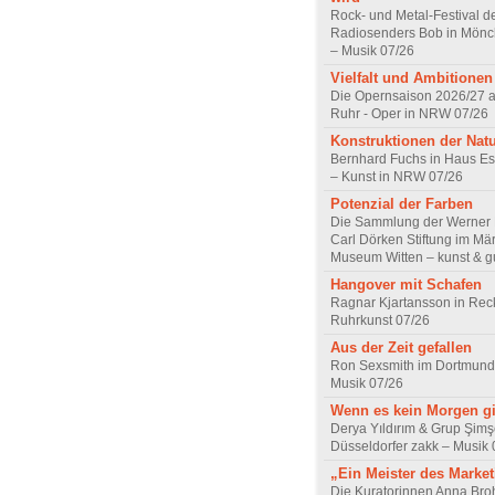
Rock- und Metal-Festival d
Radiosenders Bob in Mön
– Musik 07/26
Vielfalt und Ambitionen
Die Opernsaison 2026/27 
Ruhr - Oper in NRW 07/26
Konstruktionen der Nat
Bernhard Fuchs in Haus Est
– Kunst in NRW 07/26
Potenzial der Farben
Die Sammlung der Werner R
Carl Dörken Stiftung im Mä
Museum Witten – kunst & g
Hangover mit Schafen
Ragnar Kjartansson in Rec
Ruhrkunst 07/26
Aus der Zeit gefallen
Ron Sexsmith im Dortmund
Musik 07/26
Wenn es kein Morgen gi
Derya Yıldırım & Grup Şimş
Düsseldorfer zakk – Musik 
„Ein Meister des Marke
Die Kuratorinnen Anna Br