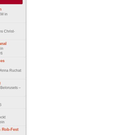
n
ZW in
s Christ-
anal
in
26
des
n Anna Ruchat
g
 Belorusets –
6
ockt
ein
 Rob-Fest