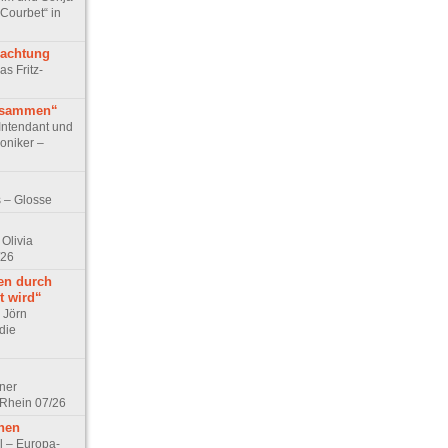
 Courbet“ in
rachtung
as Fritz-
usammen“
Intendant und
niker –
 – Glosse
Olivia
/26
en durch
t wird“
r Jörn
die
lner
 Rhein 07/26
hen
l – Europa-