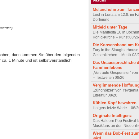
Melancholie zum Tanze
Lost in Lona am 12.8. im F
Dortmund
Mitleid unter Tage
 werden)
Die Manifesta 16 in Bochum
König-Kirche – Kunst 08/26
Die Konsensband am K
Fury in the Slaughterhouse 
 haben, dann kommen Sie über den folgenden
Gelsenkirchen – Musik 08/
ca. 1 Minute und ist selbstverständlich
Das Unaussprechliche 
Familienlebens
„Vertraute Gespenster“ vo
– Textwelten 08/26
Verglimmende Hoffnun
„Zündhölzer“ von Yevgenia
Literatur 08/26
Kühlen Kopf bewahren
Holgers letzte Worte – 08/2
Originale Intelligenz
Das Haldern Pop Festival l
Musikfans an den Niederrh
Wenn das Bob-Fest zum
wird