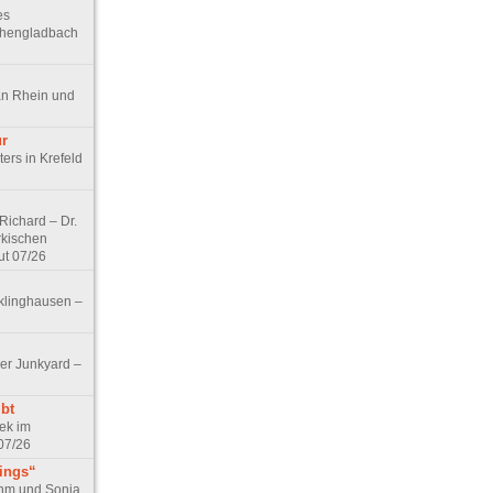
es
chengladbach
an Rhein und
ur
ers in Krefeld
ichard – Dr.
rkischen
ut 07/26
klinghausen –
er Junkyard –
bt
ek im
07/26
tings“
ohm und Sonja