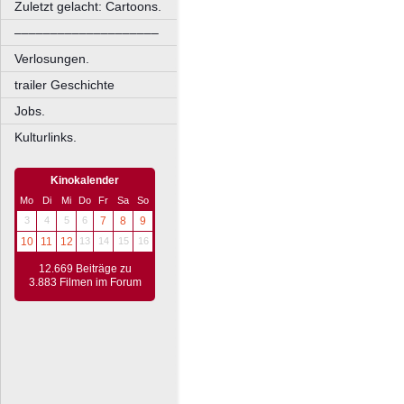
Zuletzt gelacht: Cartoons.
––––––––––––––––––––
Verlosungen.
trailer Geschichte
Jobs.
Kulturlinks.
Kinokalender
Mo
Di
Mi
Do
Fr
Sa
So
3
4
5
6
7
8
9
10
11
12
13
14
15
16
12.669 Beiträge zu
3.883 Filmen im Forum