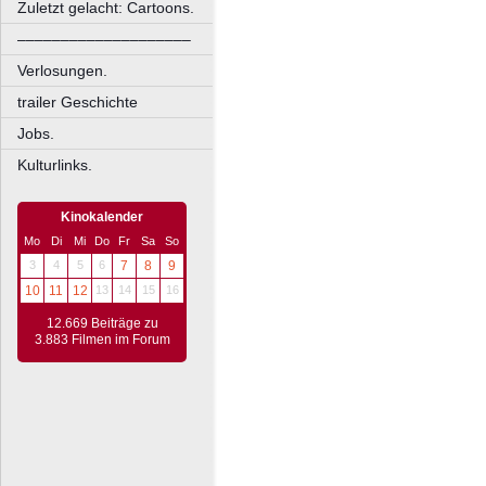
Zuletzt gelacht: Cartoons.
––––––––––––––––––––
Verlosungen.
trailer Geschichte
Jobs.
Kulturlinks.
Kinokalender
Mo
Di
Mi
Do
Fr
Sa
So
3
4
5
6
7
8
9
10
11
12
13
14
15
16
12.669 Beiträge zu
3.883 Filmen im Forum