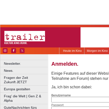
Heute im Kino
Morgen im Kino
Anmelden.
Newsletter.
News.
Einige Features auf dieser Websi
Fragen der Zeit
Teilnahme am Forum) stehen nur re
Zukunft JETZT
Ja, ich bin schon dabei:
Europa gestalten
Benutzername
Frag' die Welt | Gen Z &
Alpha
Passwort
GuteNachrichten fürs