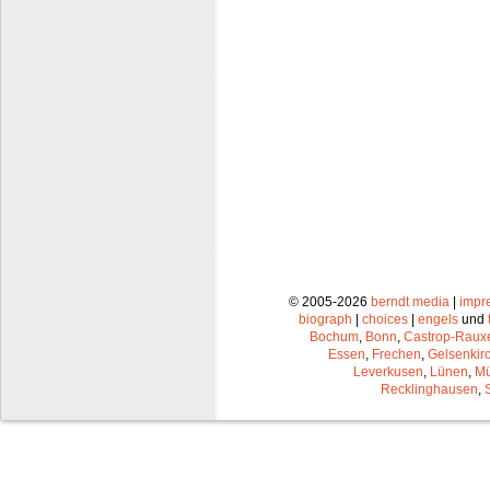
© 2005-2026
berndt media
|
impr
biograph
|
choices
|
engels
und
Bochum
,
Bonn
,
Castrop-Raux
Essen
,
Frechen
,
Gelsenkir
Leverkusen
,
Lünen
,
Mü
Recklinghausen
,