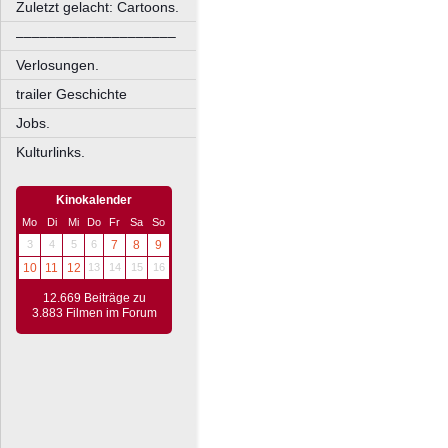
Zuletzt gelacht: Cartoons.
––––––––––––––––––––
Verlosungen.
trailer Geschichte
Jobs.
Kulturlinks.
Kinokalender
Mo
Di
Mi
Do
Fr
Sa
So
3
4
5
6
7
8
9
10
11
12
13
14
15
16
12.669 Beiträge zu
3.883 Filmen im Forum