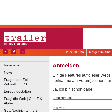
Heute im Kino
Morgen im Kino
Anmelden.
Newsletter.
News.
Einige Features auf dieser Websi
Fragen der Zeit
Teilnahme am Forum) stehen nur re
Zukunft JETZT
Ja, ich bin schon dabei:
Europa gestalten
Benutzername
Frag' die Welt | Gen Z &
Alpha
Passwort
GuteNachrichten fürs